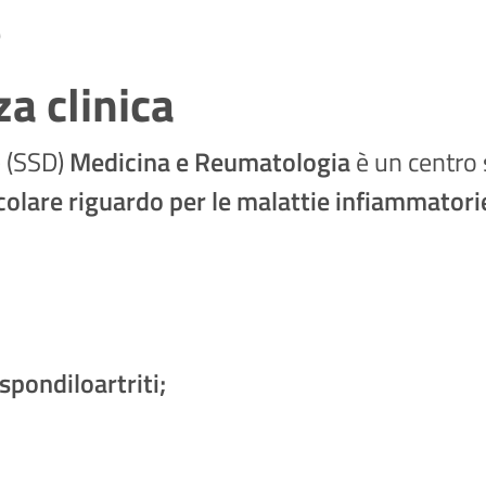
e
a clinica
e (SSD)
Medicina e Reumatologia
è un centro 
colare riguardo per le malattie infiammator
spondiloartriti;