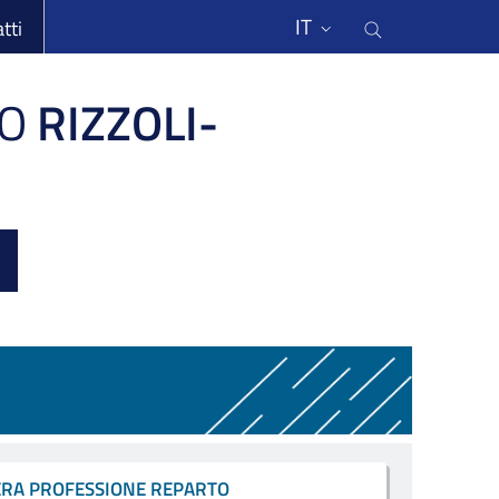
li
Cerca nel s
IT
tti
O
RIZZOLI-
ERA PROFESSIONE REPARTO