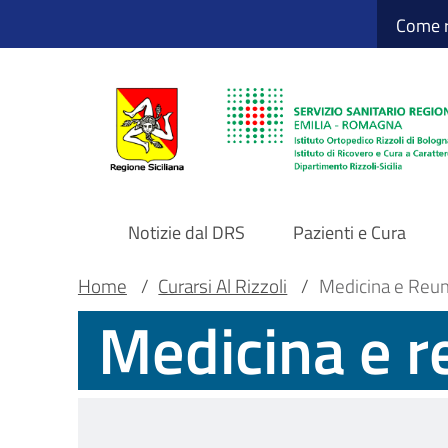
Sito Web Istituto
Salta
Come r
al
contenuto
principale
Notizie dal DRS
Pazienti e Cura
Navigazione
Briciole
Main container
Home
/
Curarsi Al Rizzoli
/
Medicina e Reu
Medicina e 
principale
di
DRS
pane