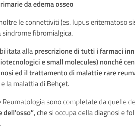
primarie da edema osseo
oltre le connettiviti (es. lupus eritematoso s
la sindrome fibromialgica.
bilitata alla
prescrizione di tutti i farmaci in
iotecnologici e small molecules) nonché cent
osi ed il trattamento di malattie rare reu
 e la malattia di Behçet.
na e Reumatologia sono completate da quelle d
 dell’osso”
, che si occupa della diagnosi e f
e.