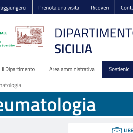
 Ortopedico Rizzo
aggiungerci
Prenota una visita
Ricoveri
Conta
DIPARTIMENT
SICILIA
Il Dipartimento
Area amministrativa
Sostienici
matologia
reumatologia
LIB