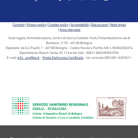
Contatti
Privacy policy
Cookies policy
Accessibilità
Dati accessi
Note legali
Area riservata
Sede legale, Amministrazione, Centro di ricerca Codivilla-Putti, Poliambulatorio: via di
Barbiano, 1/10 - 40136 Bologna
Ospedale: via G.C.Pupilli, 1 - 40136 Bologna - Codice fiscale e Partita IVA n. 00302030374
Dipartimento Rizzoli-Sicilia: SS 113 al km 246 - 90011 BAGHERIA (PA)
E-mail:
info_urp@ior.it
Posta Elettronica Certificata
tel. centrale DRS 091-9297011