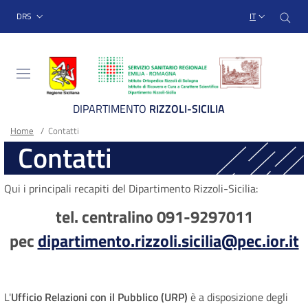
Sito Web Istituto Ortopedico
Salta
Cer
menu top-bar
DRS
IT
al
contenuto
principale
DIPARTIMENTO
RIZZOLI-SICILIA
Briciole
Main container
Home
/
Contatti
Contatti
di
pane
Qui i principali recapiti del Dipartimento Rizzoli-Sicilia:
tel. centralino 091-9297011
pec
dipartimento.rizzoli.sicilia@pec.ior.it
L'
Ufficio Relazioni con il Pubblico (URP)
è a disposizione degli