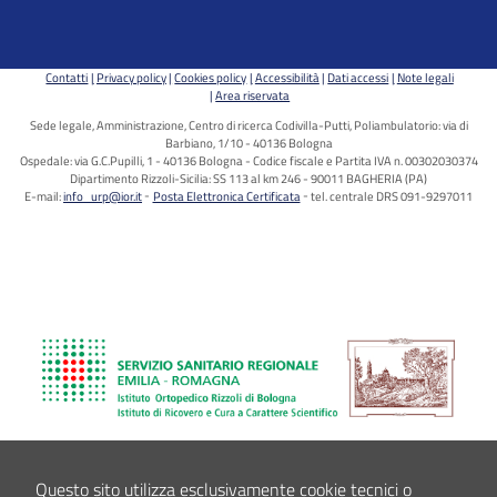
Contatti
Privacy policy
Cookies policy
Accessibilità
Dati accessi
Note legali
Area riservata
Sede legale, Amministrazione, Centro di ricerca Codivilla-Putti, Poliambulatorio: via di
Barbiano, 1/10 - 40136 Bologna
Ospedale: via G.C.Pupilli, 1 - 40136 Bologna - Codice fiscale e Partita IVA n. 00302030374
Dipartimento Rizzoli-Sicilia: SS 113 al km 246 - 90011 BAGHERIA (PA)
E-mail:
info_urp@ior.it
Posta Elettronica Certificata
tel. centrale DRS 091-9297011
Questo sito utilizza esclusivamente cookie tecnici o