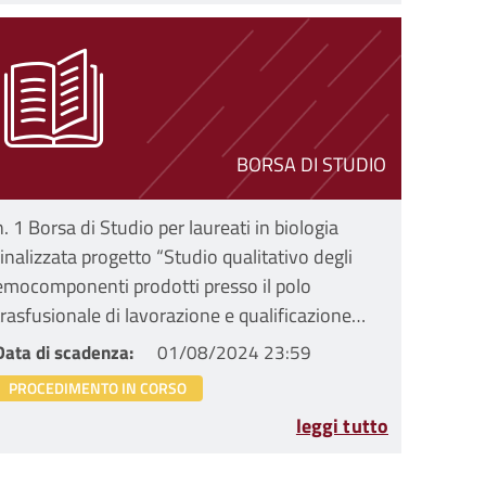
BORSA DI STUDIO
n. 1 Borsa di Studio per laureati in biologia
finalizzata progetto “Studio qualitativo degli
emocomponenti prodotti presso il polo
trasfusionale di lavorazione e qualificazione
biologica Area Vasta Emilia Centrale - SIMT
Data di scadenza
01/08/2024 23:59
AMBO - focus sugli EUNT”
PROCEDIMENTO IN CORSO
leggi tutto