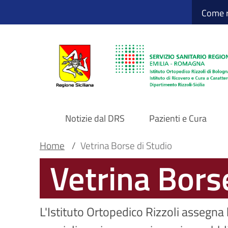
Sito Web Istituto
Salta
Come r
al
contenuto
principale
Notizie dal DRS
Pazienti e Cura
Navigazione
Briciole
Main container
Home
/
Vetrina Borse di Studio
Vetrina Bors
principale
di
DRS
pane
L'Istituto Ortopedico Rizzoli assegna b