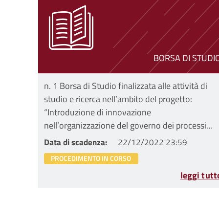
BORSA DI STUDI
n. 1 Borsa di Studio finalizzata alle attività di
studio e ricerca nell’ambito del progetto:
“Introduzione di innovazione
nell’organizzazione del governo dei processi
sanitari presso la Direzione Sanitaria”
Data di scadenza
22/12/2022 23:59
dell’Istituto Ortopedico Rizzoli di Bologna
PROCEDIMENTO IN CORSO
leggi tutt