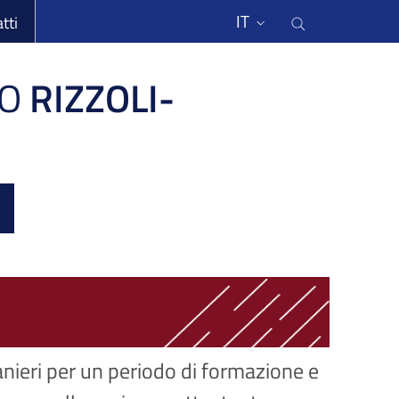
li
Cerca nel s
IT
tti
O
RIZZOLI-
ranieri per un periodo di formazione e