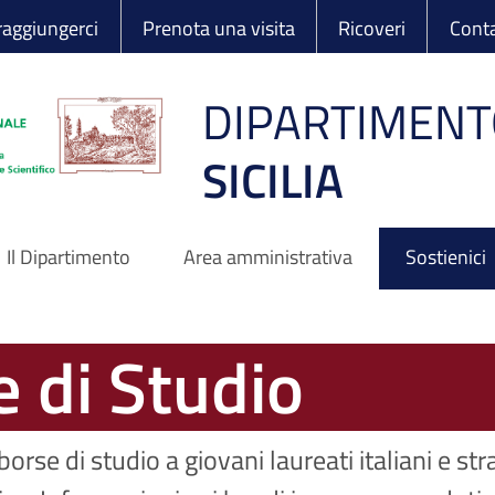
 Ortopedico Rizzo
aggiungerci
Prenota una visita
Ricoveri
Conta
DIPARTIMENT
SICILIA
Il Dipartimento
Area amministrativa
Sostienici
e di Studio
orse di studio a giovani laureati italiani e st