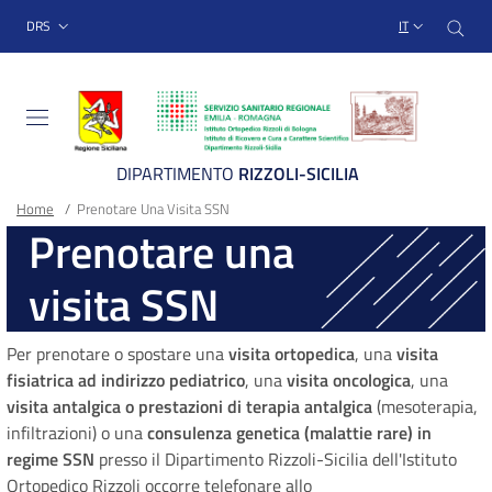
Sito Web Istituto Ortopedico
Salta
Cer
menu top-bar
DRS
IT
al
contenuto
principale
DIPARTIMENTO
RIZZOLI-SICILIA
Briciole
Main container
Home
/
Prenotare Una Visita SSN
Prenotare una
di
visita SSN
pane
Per prenotare o spostare una
visita ortopedica
, una
visita
fisiatrica ad indirizzo pediatrico
, una
visita oncologica
, una
visita antalgica
o prestazioni di
terapia antalgica
(mesoterapia,
infiltrazioni) o una
consulenza genetica (malattie rare)
in
regime SSN
presso il Dipartimento Rizzoli-Sicilia dell'Istituto
Ortopedico Rizzoli occorre telefonare allo