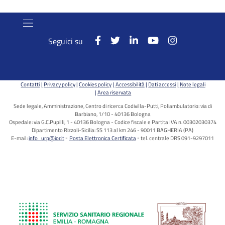
Seguici su
Contatti
Privacy policy
Cookies policy
Accessibilità
Dati accessi
Note legali
Area riservata
Sede legale, Amministrazione, Centro di ricerca Codivilla-Putti, Poliambulatorio: via di
Barbiano, 1/10 - 40136 Bologna
Ospedale: via G.C.Pupilli, 1 - 40136 Bologna - Codice fiscale e Partita IVA n. 00302030374
Dipartimento Rizzoli-Sicilia: SS 113 al km 246 - 90011 BAGHERIA (PA)
E-mail:
info_urp@ior.it
Posta Elettronica Certificata
tel. centrale DRS 091-9297011