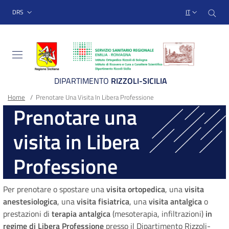
Sito Web Istituto Ortopedico
Salta
Cer
menu top-bar
DRS
IT
al
contenuto
principale
DIPARTIMENTO
RIZZOLI-SICILIA
Briciole
Main container
Home
/
Prenotare Una Visita In Libera Professione
Prenotare una
di
visita in Libera
pane
Professione
Per prenotare o spostare una
visita ortopedica
, una
visita
anestesiologica
, una
visita fisiatrica
, una
visita antalgica
o
prestazioni di
terapia antalgica
(mesoterapia, infiltrazioni)
in
regime di Libera Professione
presso il Dipartimento Rizzoli-