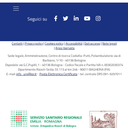
Seguici su
Contatti
Privacy policy
Cookies policy
Accessibilità
Dati accessi
Note legali
Area riservata
Sede legale, Amministrazione, Centro di ricerca Codivilla-Putti, Poliambulatorio: via di
Barbiano, 1/10 - 40136 Bologna
Ospedale: via G.C.Pupilli, 1 - 40136 Bologna - Codice fiscale e Partita IVA n. 00302030374
Dipartimento Rizzoli-Sicilia: SS 113 al km 246 - 90011 BAGHERIA (PA)
E-mail:
info_urp@ior.it
Posta Elettronica Certificata
tel. centrale DRS 091-9297011