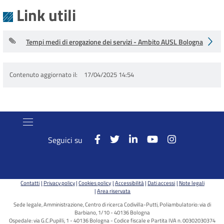
Link utili
Tempi medi di erogazione dei servizi - Ambito AUSL Bologna
Contenuto aggiornato il
17/04/2025 14:54
Seguici su
Contatti
Privacy policy
Cookies policy
Accessibilità
Dati accessi
Note legali
Area riservata
Sede legale, Amministrazione, Centro di ricerca Codivilla-Putti, Poliambulatorio: via di
Barbiano, 1/10 - 40136 Bologna
Ospedale: via G.C.Pupilli, 1 - 40136 Bologna - Codice fiscale e Partita IVA n. 00302030374