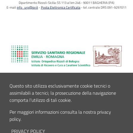
Dipartimento Rizzoli-Sicilia: SS 113 al km 246 - 90011 BAGHERIA (PA)
E-mail:
info_urp@ior.it
Posta Elettronica Certificata
tel. centrale DRS 091-9297011
Questo sito utilizza esclusivamente cookie tecnici o
assimilabili a tecnici; la prosecuzione della navigazione
comporta l'utilizzo di tali cookie.
Per maggiori informazioni consulta la nostra privacy
policy.
PRIVACY POLICY