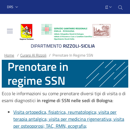
Sito Web Istituto Ortopedico
Salta
Cer
menu top-bar
DRS
IT
al
contenuto
principale
DIPARTIMENTO
RIZZOLI-SICILIA
Briciole
Main container
Home
/
Curarsi Al Rizzoli
/
Prenotare In Regime SSN
Prenotare in
di
regime SSN
pane
Ecco le informazioni su come prenotare diversi tipi di visita o di
esami diagnostici
in regime di SSN nelle sedi di Bologna
:
Visita ortopedica, fisiatrica, reumatologica; visita per
terapia antalgica; visita per medicina rigenerativa; visita
per osteoporosi; TAC, RMN, ecografia;