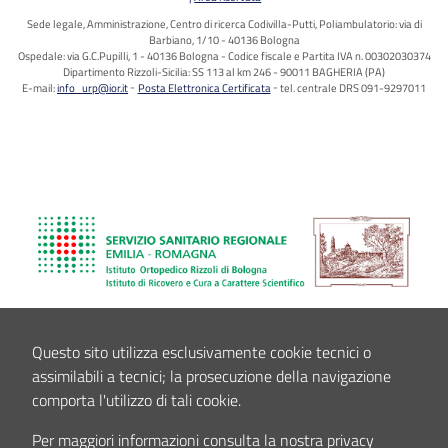
Sede legale, Amministrazione, Centro di ricerca Codivilla-Putti, Poliambulatorio: via di
Barbiano, 1/10 - 40136 Bologna
Ospedale: via G.C.Pupilli, 1 - 40136 Bologna - Codice fiscale e Partita IVA n. 00302030374
Dipartimento Rizzoli-Sicilia: SS 113 al km 246 - 90011 BAGHERIA (PA)
E-mail:
info_urp@ior.it
Posta Elettronica Certificata
tel. centrale DRS 091-9297011
Questo sito utilizza esclusivamente cookie tecnici o
assimilabili a tecnici; la prosecuzione della navigazione
comporta l'utilizzo di tali cookie.
Per maggiori informazioni consulta la nostra privacy