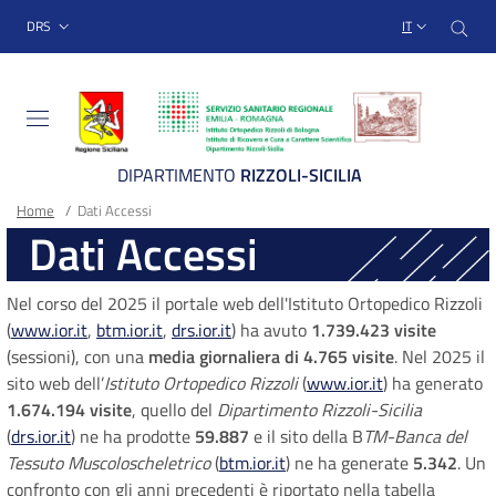
Sito Web Istituto Ortopedico
Salta
Cer
menu top-bar
DRS
IT
al
contenuto
principale
DIPARTIMENTO
RIZZOLI-SICILIA
Briciole
Main container
Home
/
Dati Accessi
Dati Accessi
di
pane
Nel corso del 2025 il portale web dell'Istituto Ortopedico Rizzoli
(
www.ior.it
,
btm.ior.it
,
drs.ior.it
) ha avuto
1.739.423
visite
(sessioni), con una
media giornaliera di 4.765 visite
. Nel 2025 il
sito web dell’
Istituto Ortopedico Rizzoli
(
www.ior.it
) ha generato
1.674.194 visite
, quello del
Dipartimento Rizzoli-Sicilia
(
drs.ior.it
) ne ha prodotte
59.887
e il sito della B
TM-Banca del
Tessuto Muscoloscheletrico
(
btm.ior.it
) ne ha generate
5.342
. Un
confronto con gli anni precedenti è riportato nella tabella