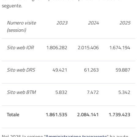
seguente.
Numero visite
2023
2024
2025
(sessioni)
Sito web IOR
1.806.282
2.015.406
1.674.194
Sito web DRS
49.421
61.263
59.887
Sito web BTM
5.832
7.472
5.342
Totale
1.861.535
2.084.141
1.739.423
Nel 2025 la sezione "
Amministrazione trasparente
" ha avuto