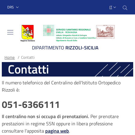
Sito Web Istituto Ortopedico
Salta
Cer
menu top-bar
DRS
IT
al
contenuto
principale
DIPARTIMENTO
RIZZOLI-SICILIA
Briciole
Main container
Home
/
Contatti
Contatti
di
pane
Il numero telefonico del Centralino dell'Istituto Ortopedico
Rizzoli è:
051-6366111
Il centralino non si occupa di prenotazioni.
Per prenotare
prestazioni in regime SSN oppure in libera professione
consultare l'apposita
pagina web
.