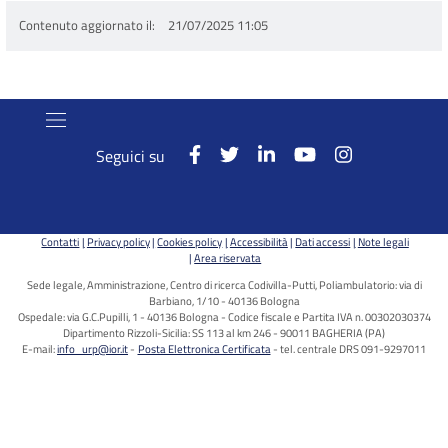
Contenuto aggiornato il
21/07/2025 11:05
Seguici su
Contatti
Privacy policy
Cookies policy
Accessibilità
Dati accessi
Note legali
Area riservata
Sede legale, Amministrazione, Centro di ricerca Codivilla-Putti, Poliambulatorio: via di
Barbiano, 1/10 - 40136 Bologna
Ospedale: via G.C.Pupilli, 1 - 40136 Bologna - Codice fiscale e Partita IVA n. 00302030374
Dipartimento Rizzoli-Sicilia: SS 113 al km 246 - 90011 BAGHERIA (PA)
E-mail:
info_urp@ior.it
Posta Elettronica Certificata
tel. centrale DRS 091-9297011