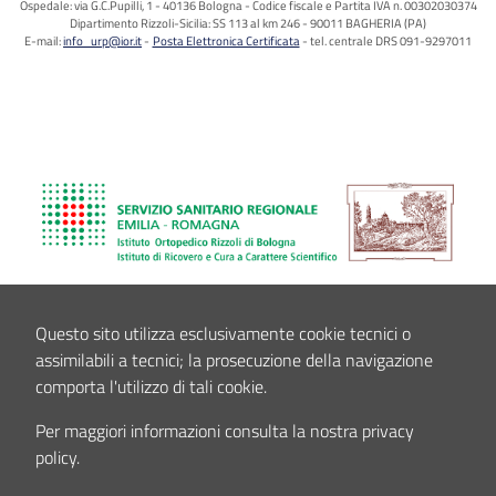
Ospedale: via G.C.Pupilli, 1 - 40136 Bologna - Codice fiscale e Partita IVA n. 00302030374
Dipartimento Rizzoli-Sicilia: SS 113 al km 246 - 90011 BAGHERIA (PA)
E-mail:
info_urp@ior.it
Posta Elettronica Certificata
tel. centrale DRS 091-9297011
Questo sito utilizza esclusivamente cookie tecnici o
assimilabili a tecnici; la prosecuzione della navigazione
comporta l'utilizzo di tali cookie.
Per maggiori informazioni consulta la nostra privacy
policy.