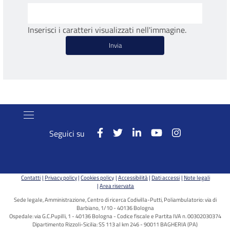
Inserisci i caratteri visualizzati nell'immagine.
Seguici su
Contatti
Privacy policy
Cookies policy
Accessibilità
Dati accessi
Note legali
Area riservata
Sede legale, Amministrazione, Centro di ricerca Codivilla-Putti, Poliambulatorio: via di
Barbiano, 1/10 - 40136 Bologna
Ospedale: via G.C.Pupilli, 1 - 40136 Bologna - Codice fiscale e Partita IVA n. 00302030374
Dipartimento Rizzoli-Sicilia: SS 113 al km 246 - 90011 BAGHERIA (PA)