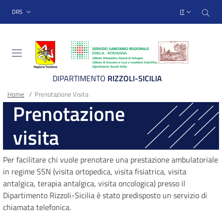
Sito Web Istituto Ortopedico
Salta
Cer
menu top-bar
DRS
IT
al
contenuto
principale
DIPARTIMENTO
RIZZOLI-SICILIA
Briciole
Main container
Home
/
Prenotazione Visita
Prenotazione
di
visita
pane
Per facilitare chi vuole prenotare una prestazione ambulatoriale
in regime SSN (visita ortopedica, visita fisiatrica, visita
antalgica, terapia antalgica, visita oncologica) presso il
Dipartimento Rizzoli-Sicilia è stato predisposto un servizio di
chiamata telefonica.