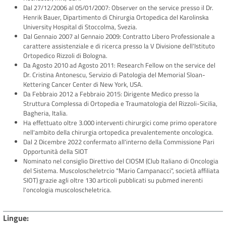
Dal 27/12/2006 al 05/01/2007: Observer on the service presso il Dr.
Henrik Bauer, Dipartimento di Chirurgia Ortopedica del Karolinska
University Hospital di Stoccolma, Svezia.
Dal Gennaio 2007 al Gennaio 2009: Contratto Libero Professionale a
carattere assistenziale e di ricerca presso la V Divisione dell'Istituto
Ortopedico Rizzoli di Bologna.
Da Agosto 2010 ad Agosto 2011: Research Fellow on the service del
Dr. Cristina Antonescu, Servizio di Patologia del Memorial Sloan-
Kettering Cancer Center di New York, USA.
Da Febbraio 2012 a Febbraio 2015: Dirigente Medico presso la
Struttura Complessa di Ortopedia e Traumatologia del Rizzoli-Sicilia,
Bagheria, Italia.
Ha effettuato oltre 3.000 interventi chirurgici come primo operatore
nell'ambito della chirurgia ortopedica prevalentemente oncologica.
Dal 2 Dicembre 2022 confermato all'interno della Commissione Pari
Opportunità della SIOT
Nominato nel consiglio Direttivo del CIOSM (Club Italiano di Oncologia
del Sistema. Muscoloscheletrcio "Mario Campanacci", società affiliata
SIOT) grazie agli oltre 130 articoli pubblicati su pubmed inerenti
l'oncologia muscoloscheletrica.
Lingue