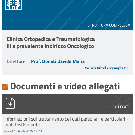
STRUTTURA COMPLESSA
Clinica Ortopedica e Traumatologica
III a prevalente indirizzo Oncologico
Direttore
:
Prof. Donati Davide Maria
vai alla scheda dettaglio >>
Documenti e video allegati
PG0002191_2026_5_informativa_dati_ce-avec_v.1.0 DistFem
ALLEGATO
Informazioni sul trattamento dei dati personali e particolari -
prot. DistFemuRe
Giovedì 16 Aprile 2026, 17:23