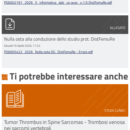
PG0002191_2026_5_informativa_dati_ce-avec_v.1.0 DistFemuRe.pdf
PG0005422_2026_Nulla osta DG_DistFemuRe - Errani.pdf
ALLEGATO
Nulla osta alla conduzione dello studio prot. DistFemuRe
Giovedì 16 Aprile 2026, 17:22
PG0005422_2026_Nulla osta DG_DistFemuRe - Errani.pdf
Ti potrebbe interessare anche
STUDI CLINICI
Tumor Thrombus in Spine Sarcomas - Trombosi venosa
nei sarcomi vertebrali