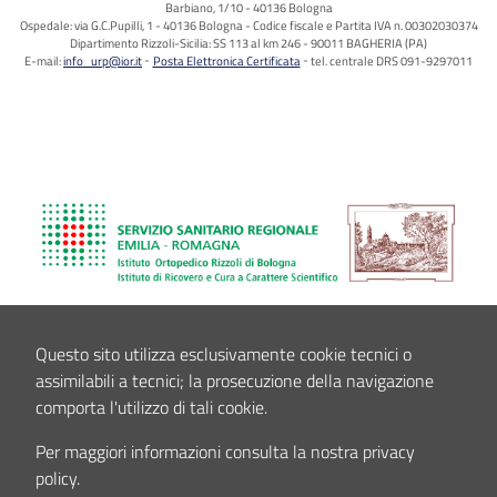
Barbiano, 1/10 - 40136 Bologna
Ospedale: via G.C.Pupilli, 1 - 40136 Bologna - Codice fiscale e Partita IVA n. 00302030374
Dipartimento Rizzoli-Sicilia: SS 113 al km 246 - 90011 BAGHERIA (PA)
E-mail:
info_urp@ior.it
Posta Elettronica Certificata
tel. centrale DRS 091-9297011
Questo sito utilizza esclusivamente cookie tecnici o
assimilabili a tecnici; la prosecuzione della navigazione
comporta l'utilizzo di tali cookie.
Per maggiori informazioni consulta la nostra privacy
policy.