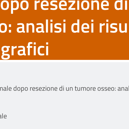
opo resezione di
 analisi dei risu
ografici
le dopo resezione di un tumore osseo: analisi d
ale