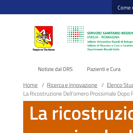
Sito Web Istituto
Salta
Come r
al
contenuto
principale
Notizie dal DRS
Pazienti e Cura
Navigazione
Briciole
Main container
Home
/
Ricerca e Innovazione
/
Elenco Studi
La Ricostruzione Dell’omero Prossimale Dopo Res
principale
di
La ricostruz
DRS
pane