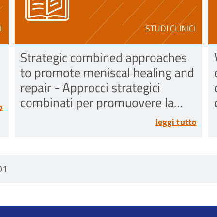
I
STUDI CLINICI
Strategic combined approaches
to promote meniscal healing and
repair - Approcci strategici
combinati per promuovere la
o
guarigione e la riparazione del
leggi tutto
menisco
01