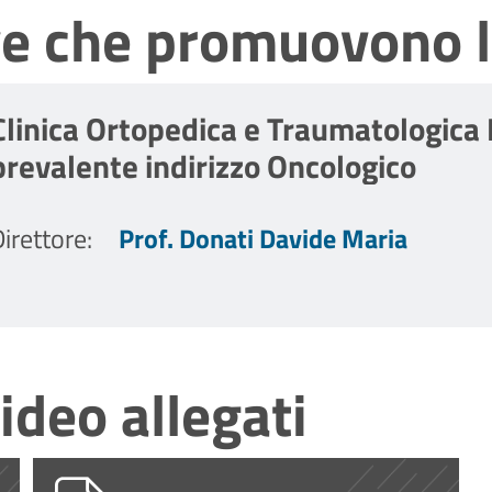
ve che promuovono l
Clinica Ortopedica e Traumatologica I
prevalente indirizzo Oncologico
irettore
:
Prof. Donati Davide Maria
ideo allegati
ati_ce-avec_v.1.0 PROXHUM.pdf
PG0005423_2026_Nulla osta DG_ProxHu