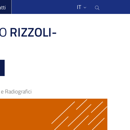
li
Cerca nel s
IT
tti
O
RIZZOLI-
e Radiografici