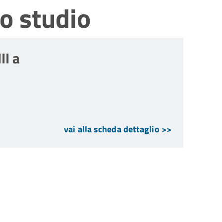
o studio
II a
vai alla scheda dettaglio >>
m - Errani.pdf