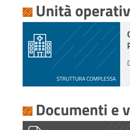
Unità operati
D
STRUTTURA COMPLESSA
Documenti e v
PG0002193_2026_5_informativa_d