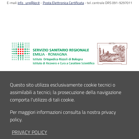
E-mail:
info_urp@ior.it
Posta Elettronica Certificata
tel. centrale DRS 091-9297011
Questo sito utilizza esclusivamente cookie tecnici o
assimilabili a tecnici; la prosecuzione della navigazione
comporta l'utilizzo di tali cookie.
Per maggiori informazioni consulta la nostra privacy
policy.
PRIVACY POLICY