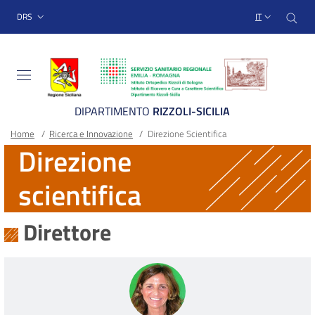
Sito Web Istituto Ortopedico
Salta
Cer
menu top-bar
DRS
IT
al
contenuto
principale
DIPARTIMENTO
RIZZOLI-SICILIA
Briciole
Main container
Home
/
Ricerca e Innovazione
/
Direzione Scientifica
Direzione
di
scientifica
pane
Direttore