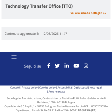
Technology Transfer Office (TTO)
vai alla scheda dettaglio >>
Contenuto aggiornato il
12/03/2026 11:47
Seguici su
Contatti
Privacy policy
Cookies policy
Accessibilità
Dati accessi
Note legali
Area riservata
Sede legale, Amministrazione, Centro di ricerca Codivilla-Putti, Poliambulatorio: via di
Barbiano, 1/10 - 40136 Bologna
Ospedale: via G.C.Pupilli, 1 - 40136 Bologna - Codice fiscale e Partita IVA n. 00302030374
Dipartimento Rizzoli-Sicilia: SS 113 al km 246 - 90011 BAGHERIA (PA)