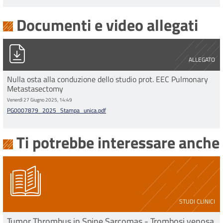
Documenti e video allegati
PG0007879_2025_Stampa_unica.pdf
ALLEGATO
Nulla osta alla conduzione dello studio prot. EEC Pulmonary
Metastasectomy
Venerdì 27 Giugno 2025, 14:49
PG0007879_2025_Stampa_unica.pdf
Ti potrebbe interessare anche
STUDI CLINICI
Tumor Thrombus in Spine Sarcomas - Trombosi venosa