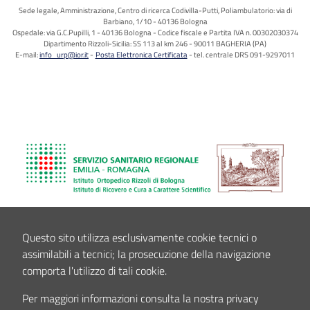
Sede legale, Amministrazione, Centro di ricerca Codivilla-Putti, Poliambulatorio: via di
Barbiano, 1/10 - 40136 Bologna
Ospedale: via G.C.Pupilli, 1 - 40136 Bologna - Codice fiscale e Partita IVA n. 00302030374
Dipartimento Rizzoli-Sicilia: SS 113 al km 246 - 90011 BAGHERIA (PA)
E-mail:
info_urp@ior.it
Posta Elettronica Certificata
tel. centrale DRS 091-9297011
Questo sito utilizza esclusivamente cookie tecnici o
assimilabili a tecnici; la prosecuzione della navigazione
comporta l'utilizzo di tali cookie.
Per maggiori informazioni consulta la nostra privacy