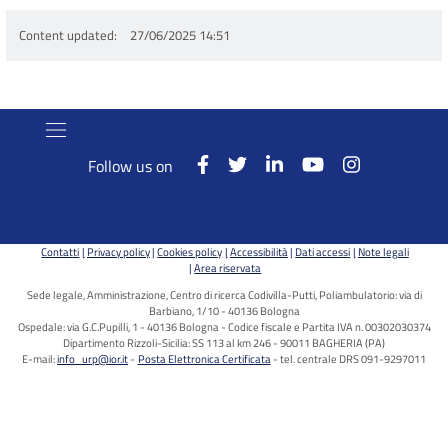
Content updated
27/06/2025 14:51
Follow us on
Contatti
Privacy policy
Cookies policy
Accessibilità
Dati accessi
Note legali
Area riservata
Sede legale, Amministrazione, Centro di ricerca Codivilla-Putti, Poliambulatorio: via di
Barbiano, 1/10 - 40136 Bologna
Ospedale: via G.C.Pupilli, 1 - 40136 Bologna - Codice fiscale e Partita IVA n. 00302030374
Dipartimento Rizzoli-Sicilia: SS 113 al km 246 - 90011 BAGHERIA (PA)
E-mail:
info_urp@ior.it
Posta Elettronica Certificata
tel. centrale DRS 091-9297011