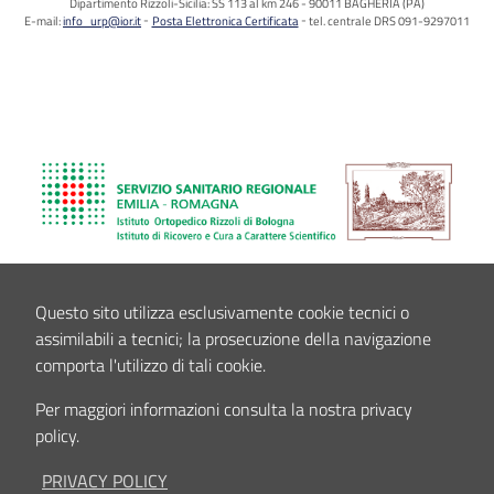
Dipartimento Rizzoli-Sicilia: SS 113 al km 246 - 90011 BAGHERIA (PA)
E-mail:
info_urp@ior.it
Posta Elettronica Certificata
tel. centrale DRS 091-9297011
Questo sito utilizza esclusivamente cookie tecnici o
assimilabili a tecnici; la prosecuzione della navigazione
comporta l'utilizzo di tali cookie.
Per maggiori informazioni consulta la nostra privacy
policy.
PRIVACY POLICY