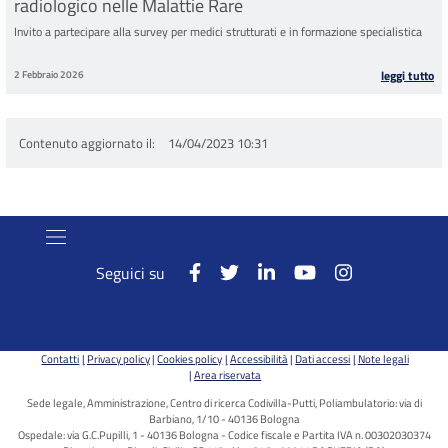
radiologico nelle Malattie Rare
Invito a partecipare alla survey per medici strutturati e in formazione specialistica
2 Febbraio 2026
leggi tutto
Contenuto aggiornato il
14/04/2023 10:31
Seguici su
Contatti
Privacy policy
Cookies policy
Accessibilità
Dati accessi
Note legali
Area riservata
Sede legale, Amministrazione, Centro di ricerca Codivilla-Putti, Poliambulatorio: via di
Barbiano, 1/10 - 40136 Bologna
Ospedale: via G.C.Pupilli, 1 - 40136 Bologna - Codice fiscale e Partita IVA n. 00302030374