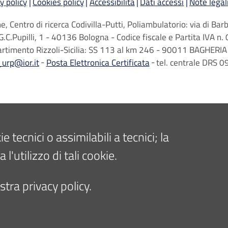
y policy
Cookies policy
Accessibilità
Dati accessi
Note legal
, Centro di ricerca Codivilla-Putti, Poliambulatorio: via di B
G.C.Pupilli, 1 - 40136 Bologna - Codice fiscale e Partita IVA
artimento Rizzoli-Sicilia: SS 113 al km 246 - 90011 BAGHERIA 
_urp@ior.it
Posta Elettronica Certificata
tel. centrale DRS
tecnici o assimilabili a tecnici; la
'utilizzo di tali cookie.
tra privacy policy.