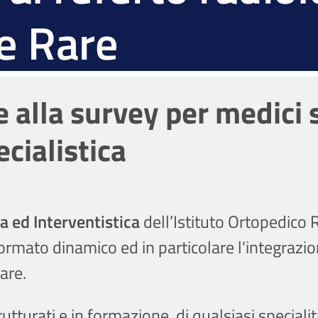
ie Rare
e alla survey per medici 
cialistica
a ed Interventistica
dell’Istituto Ortopedico 
ormato dinamico ed in particolare l'integrazi
are.
rutturati e in formazione, di qualsiasi specialit