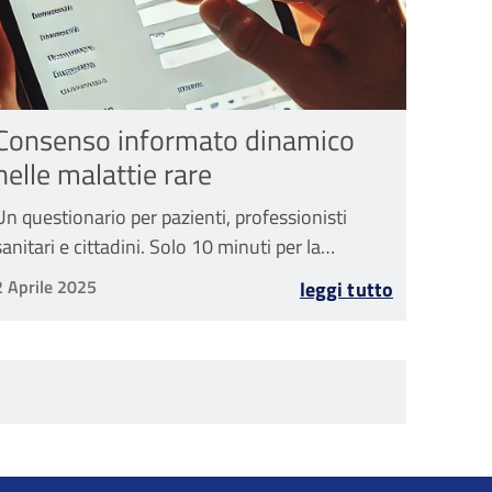
Consenso informato dinamico
nelle malattie rare
Un questionario per pazienti, professionisti
sanitari e cittadini. Solo 10 minuti per la
compilazione
2 Aprile 2025
leggi tutto