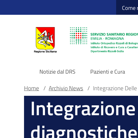
Sito Web Istituto
Salta
Come r
al
contenuto
principale
Notizie dal DRS
Pazienti e Cura
Navigazione
Briciole
Main container
Home
/
Archivio News
/
Integrazione Delle
Integrazione
principale
di
DRS
pane
diagnostiche 