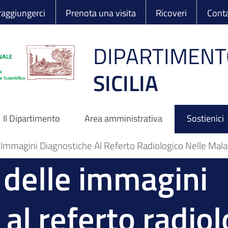
 Ortopedico Rizzo
aggiungerci
Prenota una visita
Ricoveri
Conta
DIPARTIMENT
SICILIA
Il Dipartimento
Area amministrativa
Sostienici
 Immagini Diagnostiche Al Referto Radiologico Nelle Mala
 delle immagini
al referto radiol