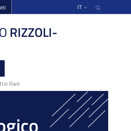
li
Cerca nel s
IT
tti
O
RIZZOLI-
ttie Rare
ogico