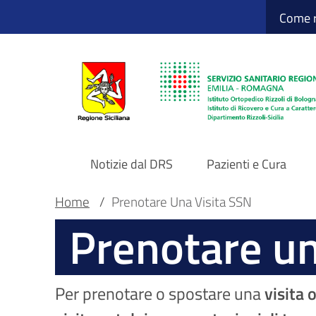
Sito Web Istituto
Salta
Come r
al
contenuto
principale
Notizie dal DRS
Pazienti e Cura
Navigazione
Briciole
Main container
Home
/
Prenotare Una Visita SSN
Prenotare un
principale
di
DRS
pane
Per prenotare o spostare una
visita 