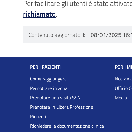
Per facilitare gli utenti è stato attiv
richiamato
.
Contenuto aggiornato il
08/01/2025 16:
Navigazione
PER I PAZIENTI
PER I M
Footer
Come raggiungerci
Notizie 
Pernottare in zona
Ufficio 
DRS
Prenotare una visita SSN
Media
Prenotare in Libera Professione
Ricoveri
Richiedere la documentazione clinica