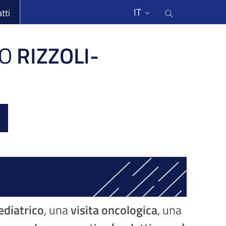
li
Cerca nel s
IT
tti
O
RIZZOLI-
pediatrico
, una
visita oncologica
, una