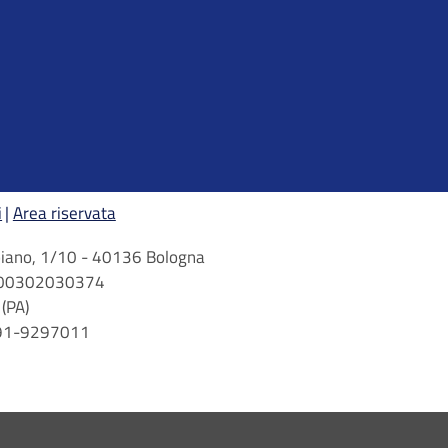
i
Area riservata
arbiano, 1/10 - 40136 Bologna
 n. 00302030374
(PA)
 091-9297011