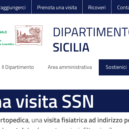
 Ortopedico Rizzo
aggiungerci
Prenota una visita
Ricoveri
Conta
DIPARTIMENT
SICILIA
Il Dipartimento
Area amministrativa
Sostienici
a visita SSN
ortopedica
, una
visita fisiatrica ad indirizzo 