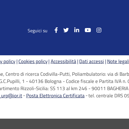
Seguici su
y policy
Cookies policy
Accessibilità
Dati accessi
Note legal
, Centro di ricerca Codivilla-Putti, Poliambulatorio: via di B
G.C.Pupilli, 1 - 40136 Bologna - Codice fiscale e Partita IVA
artimento Rizzoli-Sicilia: SS 113 al km 246 - 90011 BAGHERIA 
_urp@ior.it
Posta Elettronica Certificata
tel. centrale DRS