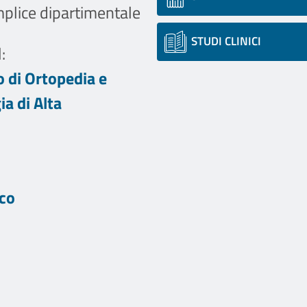
mplice dipartimentale
STUDI CLINICI
:
 di Ortopedia e
a di Alta
ico