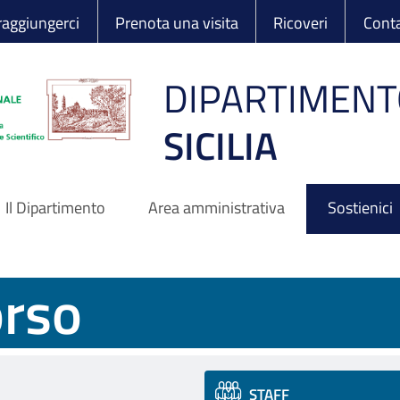
 Ortopedico Rizzo
aggiungerci
Prenota una visita
Ricoveri
Conta
DIPARTIMENT
SICILIA
Il Dipartimento
Area amministrativa
Sostienici
orso
STAFF