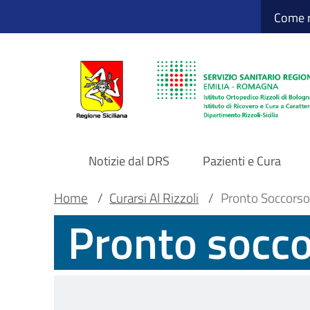
Sito Web Istituto
Salta
Come r
al
contenuto
principale
Notizie dal DRS
Pazienti e Cura
Navigazione
Briciole
Main container
Home
/
Curarsi Al Rizzoli
/
Pronto Soccorso
Pronto socc
principale
di
DRS
pane