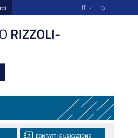
li
Cerca nel s
IT
tti
O
RIZZOLI-
CONTATTI E UBICAZIONE