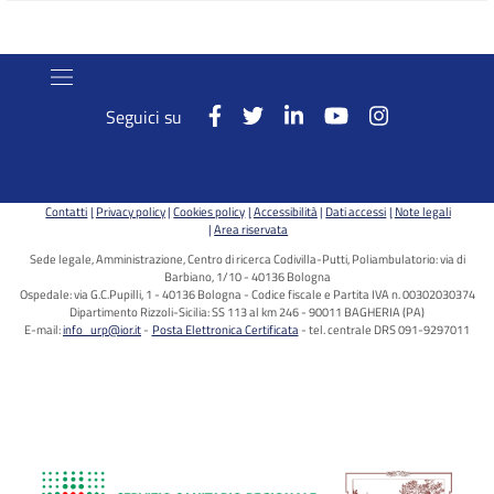
Seguici su
Contatti
Privacy policy
Cookies policy
Accessibilità
Dati accessi
Note legali
Area riservata
Sede legale, Amministrazione, Centro di ricerca Codivilla-Putti, Poliambulatorio: via di
Barbiano, 1/10 - 40136 Bologna
Ospedale: via G.C.Pupilli, 1 - 40136 Bologna - Codice fiscale e Partita IVA n. 00302030374
Dipartimento Rizzoli-Sicilia: SS 113 al km 246 - 90011 BAGHERIA (PA)
E-mail:
info_urp@ior.it
Posta Elettronica Certificata
tel. centrale DRS 091-9297011