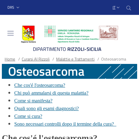
Sito Web Istituto Ortopedico
Salta
Cer
menu top-bar
DRS
IT
al
contenuto
principale
DIPARTIMENTO
RIZZOLI-SICILIA
Briciole
Main container
Home
/
Curarsi Al Rizzoli
/
Malattie e Trattamenti
/
Osteosarcoma
Osteosarcoma
di
pane
Che cos'é l'osteosarcoma?
Chi può ammalarsi di questa malattia?
Come si manifesta?
Quali sono gli esami diagnostici?
Come si cura?
Sono necessari controlli dopo il termine della cura?
Che cos'é l'osteosarcoma?