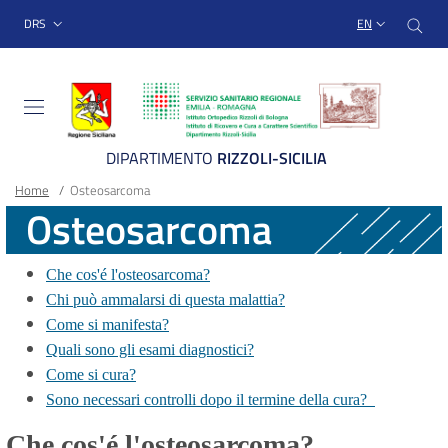
Sito Web Istituto Ortopedico
Skip
Cer
menu top-bar
DRS
EN
to
main
content
DIPARTIMENTO
RIZZOLI-SICILIA
Breadcrumb
Main container
Home
/
Osteosarcoma
Osteosarcoma
Che cos'é l'osteosarcoma?
Chi può ammalarsi di questa malattia?
Come si manifesta?
Quali sono gli esami diagnostici?
Come si cura?
Sono necessari controlli dopo il termine della cura?
Che cos'é l'osteosarcoma?