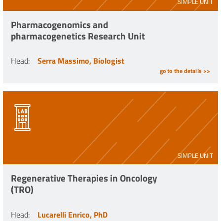
SIMPLE UNIT
Pharmacogenomics and
pharmacogenetics Research Unit
Head
:
Serra Massimo, Biologist
go to the details >>
SIMPLE UNIT
Regenerative Therapies in Oncology
(TRO)
Head
:
Lucarelli Enrico, PhD