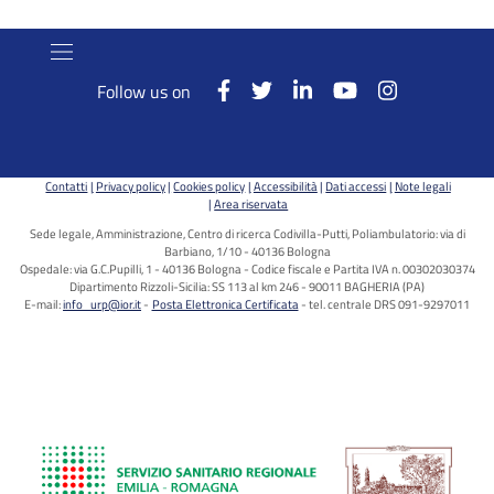
Follow us on
Contatti
Privacy policy
Cookies policy
Accessibilità
Dati accessi
Note legali
Area riservata
Sede legale, Amministrazione, Centro di ricerca Codivilla-Putti, Poliambulatorio: via di
Barbiano, 1/10 - 40136 Bologna
Ospedale: via G.C.Pupilli, 1 - 40136 Bologna - Codice fiscale e Partita IVA n. 00302030374
Dipartimento Rizzoli-Sicilia: SS 113 al km 246 - 90011 BAGHERIA (PA)
E-mail:
info_urp@ior.it
Posta Elettronica Certificata
tel. centrale DRS 091-9297011