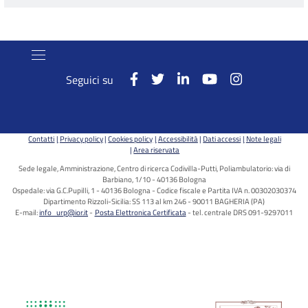
Seguici su
Contatti
Privacy policy
Cookies policy
Accessibilità
Dati accessi
Note legali
Area riservata
Sede legale, Amministrazione, Centro di ricerca Codivilla-Putti, Poliambulatorio: via di
Barbiano, 1/10 - 40136 Bologna
Ospedale: via G.C.Pupilli, 1 - 40136 Bologna - Codice fiscale e Partita IVA n. 00302030374
Dipartimento Rizzoli-Sicilia: SS 113 al km 246 - 90011 BAGHERIA (PA)
E-mail:
info_urp@ior.it
Posta Elettronica Certificata
tel. centrale DRS 091-9297011