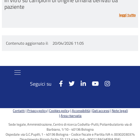
in vitro su campioni di origine umana derivati da
paziente
leggi tutto
Contenuto aggiornato il
20/04/2026 11:05
Seguici su
Contatti
Privacy policy
Cookies policy
Accessibilità
Dati accessi
Note legali
Area riservata
Sede legale, Amministrazione, Centro di ricerca Codivilla-Putti, Poliambulatorio: via di
Barbiano, 1/10 - 40136 Bologna
Ospedale: via G.C.Pupilli, 1 - 40136 Bologna - Codice fiscale e Partita IVA n. 00302030374
Dipartimento Rizzoli-Sicilia: SS 113 al km 246 - 90011 BAGHERIA (PA)