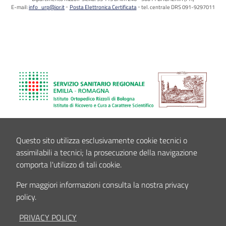
E-mail:
info_urp@ior.it
Posta Elettronica Certificata
tel. centrale DRS 091-9297011
Questo sito utilizza esclusivamente cookie tecnici o
assimilabili a tecnici; la prosecuzione della navigazione
comporta l'utilizzo di tali cookie.
Per maggiori informazioni consulta la nostra privacy
policy.
PRIVACY POLICY