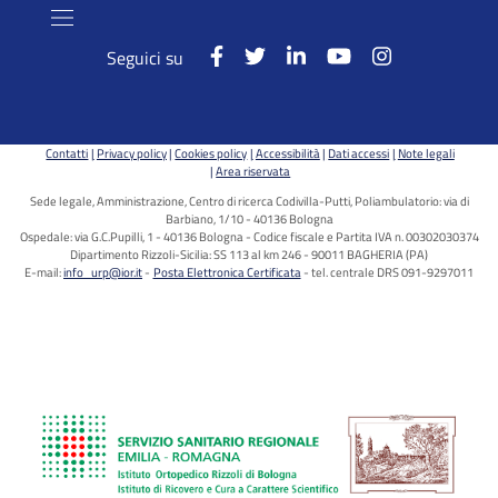
Seguici su
Contatti
Privacy policy
Cookies policy
Accessibilità
Dati accessi
Note legali
Area riservata
Sede legale, Amministrazione, Centro di ricerca Codivilla-Putti, Poliambulatorio: via di
Barbiano, 1/10 - 40136 Bologna
Ospedale: via G.C.Pupilli, 1 - 40136 Bologna - Codice fiscale e Partita IVA n. 00302030374
Dipartimento Rizzoli-Sicilia: SS 113 al km 246 - 90011 BAGHERIA (PA)
E-mail:
info_urp@ior.it
Posta Elettronica Certificata
tel. centrale DRS 091-9297011