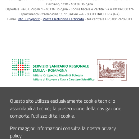
Barbiano, 1/10 - 40136 Bologna
Ospedale: via G.C.Pupilli, 1 - 40136 Bologna - Codice fiscale e Partita IVA n. 00302030374
Dipartimento Rizzoli-Sicilia: SS 113 al km 246 - 90011 BAGHERIA (PA)
E-mail:
info_urp@ior.it
Posta Elettronica Certificata
tel. centrale DRS 091-9297011
Questo sito utilizza esclusivamente cookie tecnici o
assimilabili a tecnici; la prosecuzione della navigazione
comporta l'utilizzo di tali cookie.
Per maggiori informazioni consulta la nostra privacy
policy.