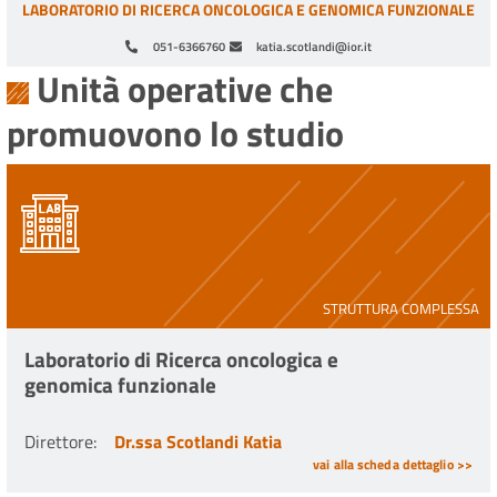
LABORATORIO DI RICERCA ONCOLOGICA E GENOMICA FUNZIONALE
051-6366760
katia.scotlandi@ior.it
Unità operative che
promuovono lo studio
STRUTTURA COMPLESSA
Laboratorio di Ricerca oncologica e
genomica funzionale
Direttore
:
Dr.ssa Scotlandi Katia
vai alla scheda dettaglio >>