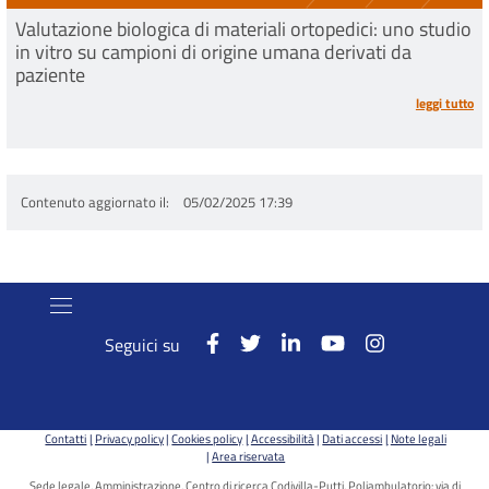
Valutazione biologica di materiali ortopedici: uno studio
in vitro su campioni di origine umana derivati da
paziente
leggi tutto
Contenuto aggiornato il
05/02/2025 17:39
Seguici su
Contatti
Privacy policy
Cookies policy
Accessibilità
Dati accessi
Note legali
Area riservata
Sede legale, Amministrazione, Centro di ricerca Codivilla-Putti, Poliambulatorio: via di