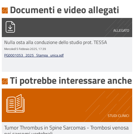
Documenti e video allegati
PG0001053_2025_Stampa_unica.pdf
ALLEGATO
Nulla osta alla conduzione dello studio prot. TESSA
Mercoledì 5 Febbraio 2025, 17:39
PG0001053_2025_Stampa_unica.pdf
Ti potrebbe interessare anche
STUDI CLINICI
Tumor Thrombus in Spine Sarcomas - Trombosi venosa
nei sarcomi vertebrali