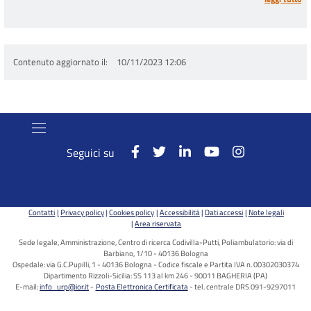
Contenuto aggiornato il
10/11/2023 12:06
Seguici su
Contatti
Privacy policy
Cookies policy
Accessibilità
Dati accessi
Note legali
Area riservata
Sede legale, Amministrazione, Centro di ricerca Codivilla-Putti, Poliambulatorio: via di
Barbiano, 1/10 - 40136 Bologna
Ospedale: via G.C.Pupilli, 1 - 40136 Bologna - Codice fiscale e Partita IVA n. 00302030374
Dipartimento Rizzoli-Sicilia: SS 113 al km 246 - 90011 BAGHERIA (PA)
E-mail:
info_urp@ior.it
Posta Elettronica Certificata
tel. centrale DRS 091-9297011