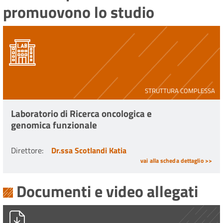
promuovono lo studio
STRUTTURA COMPLESSA
Laboratorio di Ricerca oncologica e
genomica funzionale
Direttore
:
Dr.ssa Scotlandi Katia
vai alla scheda dettaglio >>
Documenti e video allegati
PG0000168_2023_Stampa_unica.pdf