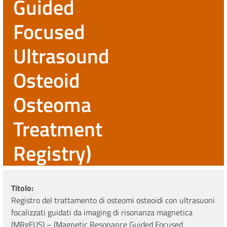
Guided
Focused
Ultrasound
Osteoid
Osteoma
Treatment
Registry)
Titolo
Registro del trattamento di osteomi osteoidi con ultrasuoni
focalizzati guidati da imaging di risonanza magnetica
(MRgFUS) – (Magnetic Resonance Guided Focused