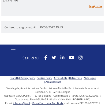
leggi tutto
Contenuto aggiornato il
10/08/2022 15:43
Seguici su
Contatti
Privacy policy
Cookies policy
Accessibilità
Dati accessi
Note legali
Area riservata
Sede legale, Amministrazione, Centro di ricerca Codivilla-Putti, Poliambulatorio: via di
Barbiano, 1/10 - 40136 Bologna
Ospedale: via G.C.Pupilli, 1 - 40136 Bologna - Codice fiscale e Partita IVA n. 00302030374
Dipartimento Rizzoli-Sicilia: SS 113 al km 246 - 90011 BAGHERIA (PA)
E-mail:
info_urp@ior.it
Posta Elettronica Certificata
tel. centrale DRS 091-9297011