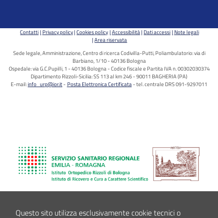
Contatti
Privacy policy
Cookies policy
Accessibilità
Dati accessi
Note legali
Area riservata
Sede legale, Amministrazione, Centro di ricerca Codivilla-Putti, Poliambulatorio: via di
Barbiano, 1/10 - 40136 Bologna
Ospedale: via G.C.Pupilli, 1 - 40136 Bologna - Codice fiscale e Partita IVA n. 00302030374
Dipartimento Rizzoli-Sicilia: SS 113 al km 246 - 90011 BAGHERIA (PA)
E-mail:
info_urp@ior.it
Posta Elettronica Certificata
tel. centrale DRS 091-9297011
Questo sito utilizza esclusivamente cookie tecnici o