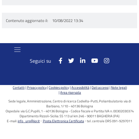
Contenuto aggiornato il
10/08/2022 13:34
Seguici su
Contatti
Privacy policy
Cookies policy
Accessibilità
Dati accessi
Note legali
Area riservata
Sede legale, Amministrazione, Centro di ricerca Codivilla-Putti, Poliambulatorio: via di
Barbiano, 1/10 - 40136 Bologna
Ospedale: via G.C.Pupilli, 1 - 40136 Bologna - Codice fiscale e Partita IVA n. 00302030374
Dipartimento Rizzoli-Sicilia: SS 113 al km 246 - 90011 BAGHERIA (PA)
E-mail:
info_urp@ior.it
Posta Elettronica Certificata
tel. centrale DRS 091-9297011