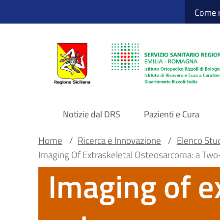
Sito Web Istituto
Salta
Come r
al
contenuto
principale
Notizie dal DRS
Pazienti e Cura
Navigazione
Briciole
Main container
Home
/
Ricerca e Innovazione
/
Elenco Studi
Imaging Of Extraskeletal Osteosarcoma: a Two-
principale
di
Imaging of e
DRS
pane