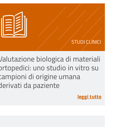
STUDI CLINICI
Valutazione biologica di materiali
ortopedici: uno studio in vitro su
campioni di origine umana
derivati da paziente
leggi tutto