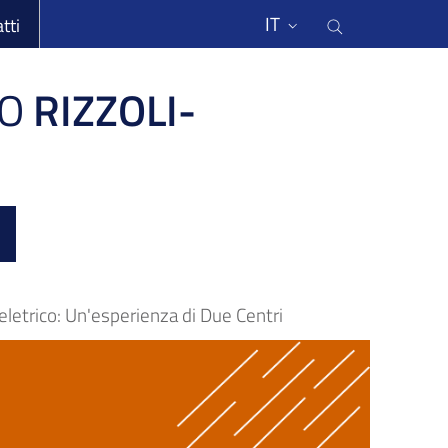
li
Cerca nel s
IT
tti
O
RIZZOLI-
etrico: Un'esperienza di Due Centri