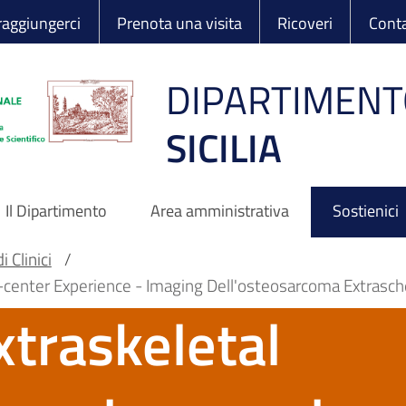
 Ortopedico Rizzo
aggiungerci
Prenota una visita
Ricoveri
Conta
DIPARTIMENT
SICILIA
Il Dipartimento
Area amministrativa
Sostienici
 Clinici
/
center Experience - Imaging Dell'osteosarcoma Extraschel
xtraskeletal