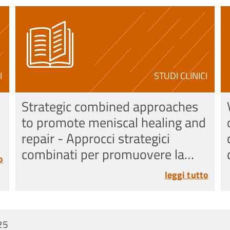
I
STUDI CLINICI
Strategic combined approaches
to promote meniscal healing and
repair - Approcci strategici
combinati per promuovere la
o
guarigione e la riparazione del
leggi tutto
menisco
25