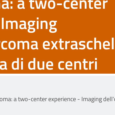
a: a two-center
 Imaging
rcoma extraschel
a di due centri
coma: a two-center experience - Imaging dell