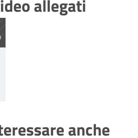
ideo allegati
df
O
nteressare anche