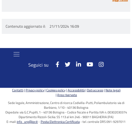
Contenuto aggiornato il
21/11/2024 16:09
Seguici su
Contatti
Privacy policy
Cookies policy
Accessibilità
Dati accessi
Note legali
Area riservata
Sede legale, Amministrazione, Centro di ricerca Codivilla-Putti, Poliambulatorio: via di
Barbiano, 1/10 - 40136 Bologna
Ospedale: via G.C.Pupilli, 1 - 40136 Bologna - Codice fiscale e Partita IVA n. 00302030374
Dipartimento Rizzoli-Sicilia: SS 113 al km 246 - 90011 BAGHERIA (PA)
E-mail:
info_urp@ior.it
Posta Elettronica Certificata
tel. centrale DRS 091-9297011