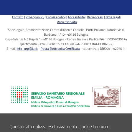
Contatti
Privacy policy
Cookies policy
Accessibilità
Dati accessi
Note legali
Area riservata
Sede legale, Amministrazione, Centro di ricerca Codivilla-Putti, Poliambulatorio: via di
Barbiano, 1/10 - 40136 Bologna
Ospedale: via G.C.Pupilli, 1 - 40136 Bologna - Codice fiscale e Partita IVA n. 00302030374
Dipartimento Rizzoli-Sicilia: SS 113 al km 246 - 90011 BAGHERIA (PA)
E-mail:
info_urp@ior.it
Posta Elettronica Certificata
tel. centrale DRS 091-9297011
Questo sito utilizza esclusivamente cookie tecnici o