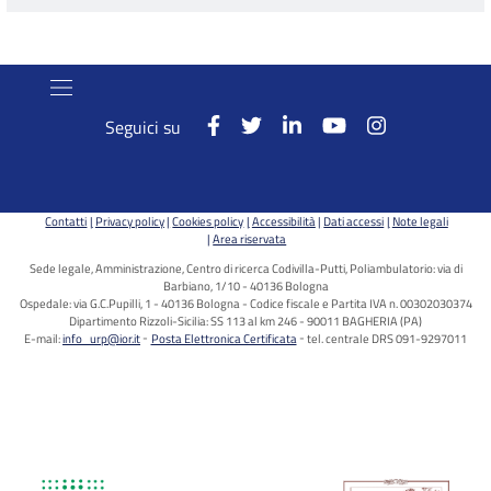
Seguici su
Contatti
Privacy policy
Cookies policy
Accessibilità
Dati accessi
Note legali
Area riservata
Sede legale, Amministrazione, Centro di ricerca Codivilla-Putti, Poliambulatorio: via di
Barbiano, 1/10 - 40136 Bologna
Ospedale: via G.C.Pupilli, 1 - 40136 Bologna - Codice fiscale e Partita IVA n. 00302030374
Dipartimento Rizzoli-Sicilia: SS 113 al km 246 - 90011 BAGHERIA (PA)
E-mail:
info_urp@ior.it
Posta Elettronica Certificata
tel. centrale DRS 091-9297011