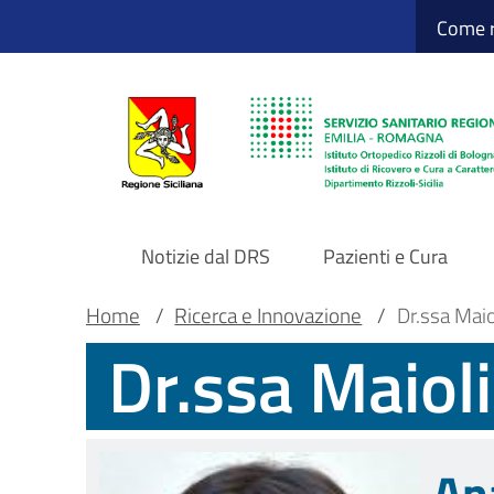
Sito Web Istituto
Salta
Come r
al
contenuto
principale
Notizie dal DRS
Pazienti e Cura
Navigazione
Briciole
Main container
Home
/
Ricerca e Innovazione
/
Dr.ssa Maio
Dr.ssa Maiol
principale
di
DRS
pane
An