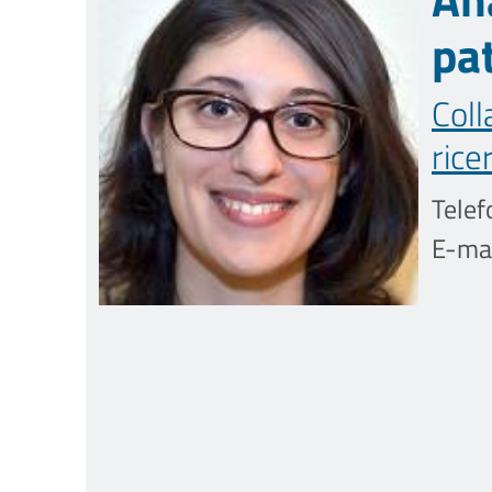
pa
Coll
rice
Telef
E-mai