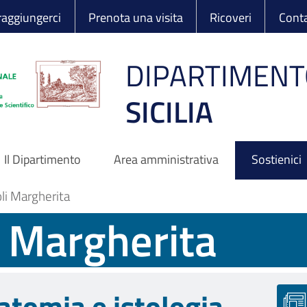
 Ortopedico Rizzo
aggiungerci
Prenota una visita
Ricoveri
Conta
DIPARTIMENT
SICILIA
Il Dipartimento
Area amministrativa
Sostienici
li Margherita
i Margherita
atomia e istologia