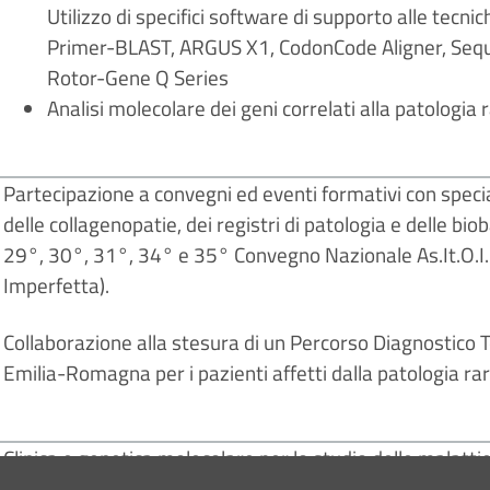
Utilizzo di specifici software di supporto alle tecni
Primer-BLAST, ARGUS X1, CodonCode Aligner, Sequen
Rotor-Gene Q Series
Analisi molecolare dei geni correlati alla patologi
Partecipazione a convegni ed eventi formativi con special
delle collagenopatie, dei registri di patologia e delle b
29°, 30°, 31°, 34° e 35° Convegno Nazionale As.It.O.I.
Imperfetta).
Collaborazione alla stesura di un Percorso Diagnostico 
Emilia-Romagna per i pazienti affetti dalla patologia r
Clinica e genetica molecolare per lo studio delle malatti
fenotipo e meccanismi patogenetici nelle malattie rare 