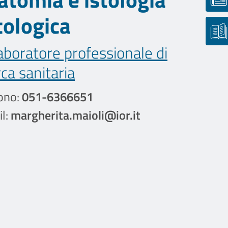
tologica
aboratore professionale di
rca sanitaria
ono:
051-6366651
l:
margherita.maioli@ior.it