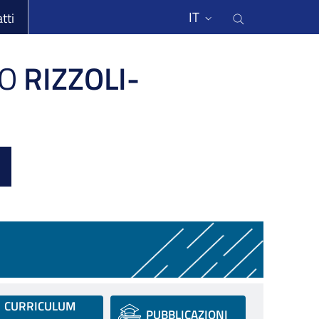
li
Cerca nel s
IT
tti
O
RIZZOLI-
CURRICULUM
PUBBLICAZIONI