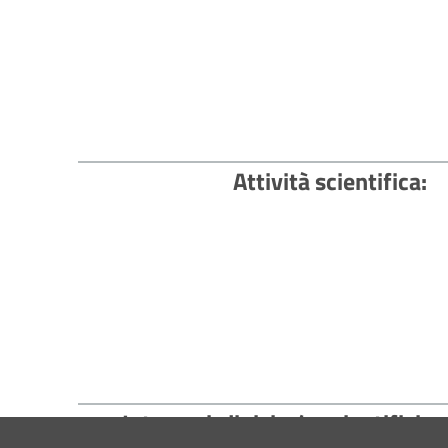
Attività scientifica
Interessi clinici e/o scientifici