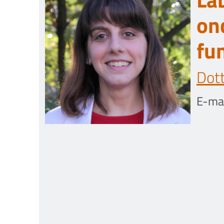
on
fu
Dott
E-mai