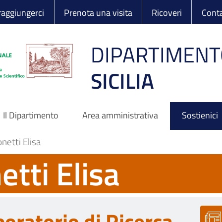
 Ortopedico Rizzo
aggiungerci
Prenota una visita
Ricoveri
Conta
DIPARTIMENT
SICILIA
Il Dipartimento
Area amministrativa
Sostienici
netti Elisa
tti Elisa
boratorio di Ricerca