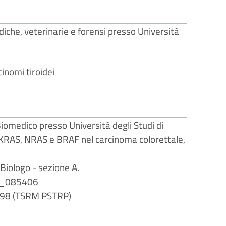
che, veterinarie e forensi presso Università
cinomi tiroidei
iomedico presso Università degli Studi di
ni KRAS, NRAS e BRAF nel carcinoma colorettale,
 Biologo - sezione A.
 AA_085406
n.298 (TSRM PSTRP)