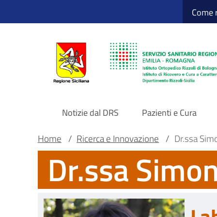
Sito Web Istituto
Salta
Come r
al
contenuto
principale
Notizie dal DRS
Pazienti e Cura
Navigazione
Briciole
Main container
Home
/
Ricerca e Innovazione
/
Dr.ssa Simo
Dr.ssa Simone
principale
di
DRS
pane
La