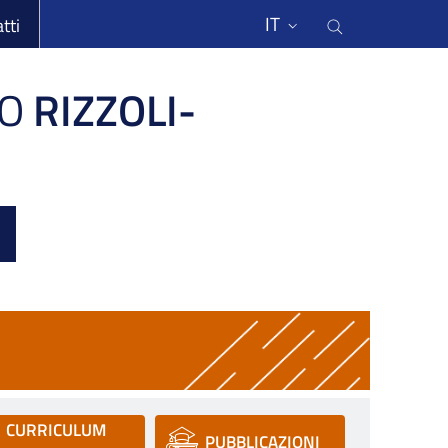
li
Cerca nel s
IT
tti
O
RIZZOLI-
CURRICULUM
PUBBLICAZIONI