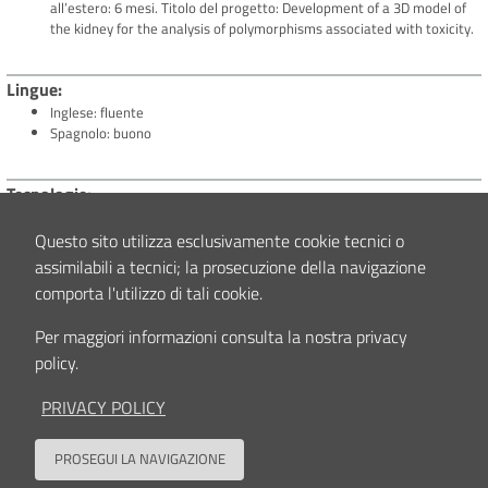
all’estero: 6 mesi. Titolo del progetto: Development of a 3D model of
the kidney for the analysis of polymorphisms associated with toxicity.
Lingue
Inglese: fluente
Spagnolo: buono
Tecnologie
Tecniche di biologia molecolare: estrazione degli acidi nucleici, analisi
di espressione mediante Real Time PCR, tecniche di NGS per l’analisi
Questo sito utilizza esclusivamente cookie tecnici o
dei polimorfismi genici, Immunoistochimica.
assimilabili a tecnici; la prosecuzione della navigazione
Tecniche di biologia cellulare: mantenimento di linee cellulari tumorali
comporta l'utilizzo di tali cookie.
umane, MTT, trasfezione mediante elettroporazione, coltura e
differenziamento di iPSCs.
Per maggiori informazioni consulta la nostra privacy
Buona conoscenza di applicativi Office, software scientifici inclusi
policy.
Graph Pad e CLC genomics workbench
PRIVACY POLICY
Interessi clinici e/o scientifici
Studio di polimorfismi a carico di geni implicati nella farmacoresistenza
PROSEGUI LA NAVIGAZIONE
dell’osteosarcoma.
Back to