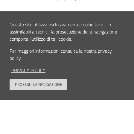
Attività scientifica
Affiliazione ad Associazione Italiana Colture Cellulari (AICC);
Questo sito utilizza esclusivamente cookie tecnici o
assimilabili a tecnici; la prosecuzione della navigazione
Pubblicazioni:
“
A modular phage vector platform for targeted photodynamic
therapy of Gram-negative bacterial pathogens
” – Petrosino et al. (iScience,
comporta l'utilizzo di tali cookie.
2023)
Per maggiori informazioni consulta la nostra privacy
policy.
Interessi clinici e/o scientifici
Oncologia muscolo-scheletrica, targeted therapy, degradazione proteica
PRIVACY POLICY
mirata, epigenetica, RNA interference
PROSEGUI LA NAVIGAZIONE
Back to
Contenuto aggiornato il
20/09/2024 14:38
Seguici su