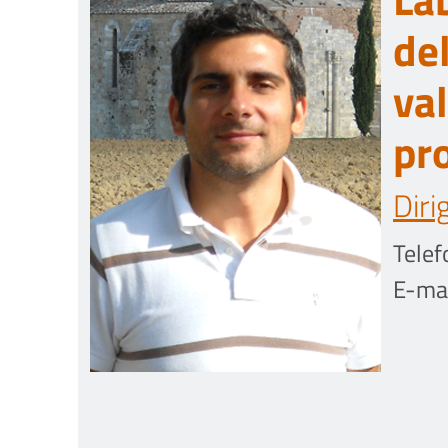
de
va
pr
Diri
Telef
E-mai