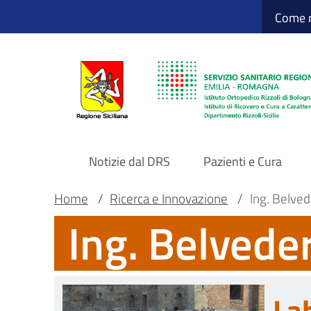
Sito Web Istituto
Salta
Come r
al
contenuto
principale
Notizie dal DRS
Pazienti e Cura
Navigazione
Briciole
Main container
Home
/
Ricerca e Innovazione
/
Ing. Belved
Ing. Belvede
principale
di
DRS
pane
Lab