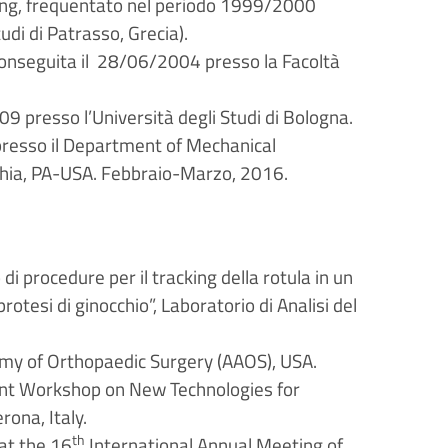
ng, frequentato nel periodo 1999/2000
udi di Patrasso, Grecia).
 conseguita il 28/06/2004 presso la Facoltà
09 presso l’Università degli Studi di Bologna.
presso il Department of Mechanical
lphia, PA-USA. Febbraio-Marzo, 2016.
 di procedure per il tracking della rotula in un
rotesi di ginocchio”, Laboratorio di Analisi del
y of Orthopaedic Surgery (AAOS), USA.
int Workshop on New Technologies for
ona, Italy.
th
at the 16
International Annual Meeting of