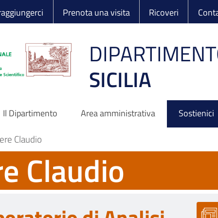
 Ortopedico Rizzo
aggiungerci
Prenota una visita
Ricoveri
Conta
DIPARTIMENT
SICILIA
Il Dipartimento
Area amministrativa
Sostienici
ere Claudio
re Claudio
oratorio di Analisi