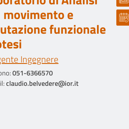
l movimento e
lutazione funzionale
otesi
gente Ingegnere
ono:
051-6366570
l:
claudio.belvedere@ior.it