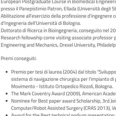
European Postgraduate Course in Biomedical Engineeri
presso il Panepistimio Patron, Ellada (Università degli St
Abilitazione all’esercizio della professione d’ingegnere
d’Ingegneria dell’Università di Bologna.
Dottorato di Ricerca in Bioingegneria, conseguito nel 20
Research fellowship come visiting associate professor 
Engineering and Mechanics, Drexel University, Philade
Premi conseguiti:
Premio per tesi di laurea (2004) dal titolo “Sviluppo
sistema di navigazione chirurgica per l'impianto di p
Movimento - Istituto Ortopedico Rizzoli, Bologna.
The Mark Coventry Award (2009), American Academ
Nominee for Best paper award Scholarship, 3rd Jo
Computer/Robot Assisted Surgery (CRAS 2013), Ver
Award for the Best technical podium presentation 