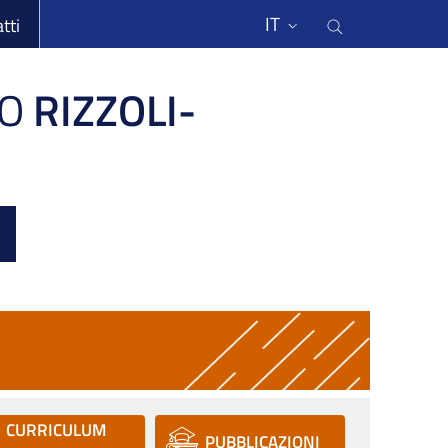
li
Cerca nel s
IT
tti
O
RIZZOLI-
CURRICULUM
PUBBLICAZIONI