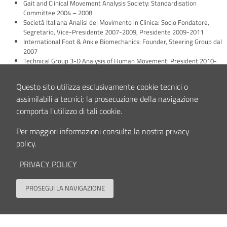
Gait and Clinical Movement Analysis Society: Standardisation
Committee 2004 – 2008
Società Italiana Analisi del Movimento in Clinica: Socio Fondatore,
Segretario, Vice-Presidente 2007-2009, Presidente 2009-2011
International Foot & Ankle Biomechanics: Founder, Steering Group dal
2007
Technical Group 3-D Analysis of Human Movement: President 2010-
2012
European Foot Ankle Society: membro del Research Committee dal
Questo sito utilizza esclusivamente cookie tecnici o
2010
assimilabili a tecnici; la prosecuzione della navigazione
Italian Digital Biomanufacturing Network: Socio Fondatore, Presidente
2016-2018
comporta l'utilizzo di tali cookie.
International Society of Biomechanics: Executive Council 2013-2019
(Student Award Officer), President-Elect 2019-2021, President 2021-
Per maggiori informazioni consulta la nostra privacy
2023
policy.
Weight-Bearing CT Society: membro del Scientific Board dal 2018.
PRIVACY POLICY
Interessi clinici e/o scientifici
PROSEGUI LA NAVIGAZIONE
I principali interessi clinici e/o scientifici maturati sono stati:
Protocolli sperimentali per l’analisi del movimento: con calibrazione
Back to
anatomica e calcolo del centro d‘anca (Leardini – Cappozzo 1995-1999);
standardizzazione e revisione critica della letteratura (Leardini – Chiari –