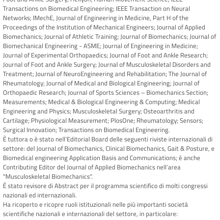
Transactions on Biomedical Engineering; IEEE Transaction on Neural
Networks; IMechE, Journal of Engineering in Medicine, Part H of the
Proceedings of the Institution of Mechanical Engineers; Journal of Applied
Biomechanics; Journal of Athletic Training; Journal of Biomechanics; Journal of
Biomechanical Engineering - ASME; Journal of Engineering in Medicine;
Journal of Experimental Orthopaedics; Journal of Foot and Ankle Research;
Journal of Foot and Ankle Surgery; Journal of Musculoskeletal Disorders and
Treatment; Journal of NeuroEngineering and Rehabilitation; The Journal of
Rheumatology; Journal of Medical and Biological Engineering; Journal of
Orthopaedic Research; Journal of Sports Sciences – Biomechanics Section;
Measurements; Medical & Biological Engineering & Computing; Medical
Engineering and Physics; Musculoskeletal Surgery; Osteoarthritis and
Cartilage; Physiological Measurement; PlosOne; Rheumatology; Sensors;
Surgical Innovation; Transactions on Biomedical Engineering.
È tuttora o è stato nell’Editorial Board delle seguenti riviste internazionali di
settore: del Journal of Biomechanics, Clinical Biomechanics, Gait & Posture, e
Biomedical engineering Application Basis and Communications; è anche
Contributing Editor del Journal of Applied Biomechanics nell’area
"Musculoskeletal Biomechanics".
È stato revisore di Abstract per il programma scientifico di molti congressi
nazionali ed internazionali.
Ha ricoperto e ricopre ruoli istituzionali nelle più importanti società
scientifiche nazionali e internazionali del settore, in particolare: