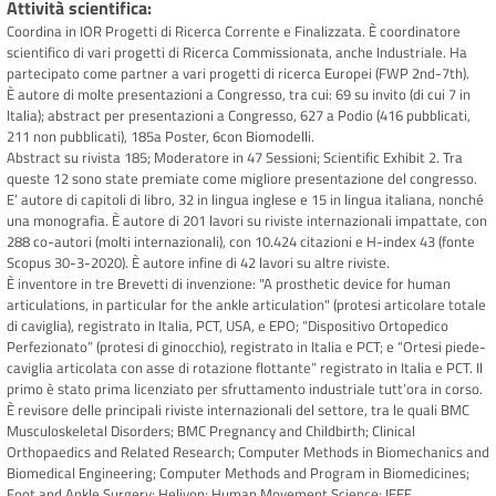
Attività scientifica
Coordina in IOR Progetti di Ricerca Corrente e Finalizzata. È coordinatore
scientifico di vari progetti di Ricerca Commissionata, anche Industriale. Ha
partecipato come partner a vari progetti di ricerca Europei (FWP 2nd-7th).
È autore di molte presentazioni a Congresso, tra cui: 69 su invito (di cui 7 in
Italia); abstract per presentazioni a Congresso, 627 a Podio (416 pubblicati,
211 non pubblicati), 185a Poster, 6con Biomodelli.
Abstract su rivista 185; Moderatore in 47 Sessioni; Scientific Exhibit 2. Tra
queste 12 sono state premiate come migliore presentazione del congresso.
E’ autore di capitoli di libro, 32 in lingua inglese e 15 in lingua italiana, nonché
una monografia. È autore di 201 lavori su riviste internazionali impattate, con
288 co-autori (molti internazionali), con 10.424 citazioni e H-index 43 (fonte
Scopus 30-3-2020). È autore infine di 42 lavori su altre riviste.
È inventore in tre Brevetti di invenzione: "A prosthetic device for human
articulations, in particular for the ankle articulation" (protesi articolare totale
di caviglia), registrato in Italia, PCT, USA, e EPO; “Dispositivo Ortopedico
Perfezionato” (protesi di ginocchio), registrato in Italia e PCT; e “Ortesi piede-
caviglia articolata con asse di rotazione flottante” registrato in Italia e PCT. Il
primo è stato prima licenziato per sfruttamento industriale tutt’ora in corso.
È revisore delle principali riviste internazionali del settore, tra le quali BMC
Musculoskeletal Disorders; BMC Pregnancy and Childbirth; Clinical
Orthopaedics and Related Research; Computer Methods in Biomechanics and
Biomedical Engineering; Computer Methods and Program in Biomedicines;
Foot and Ankle Surgery; Heliyon; Human Movement Science; IEEE