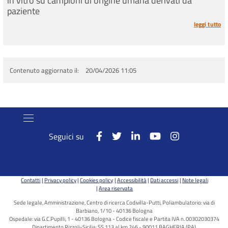
in vitro su campioni di origine umana derivati da
paziente
leggi tutto
Contenuto aggiornato il
20/04/2026 11:05
Seguici su
Contatti
Privacy policy
Cookies policy
Accessibilità
Dati accessi
Note legali
Area riservata
Sede legale, Amministrazione, Centro di ricerca Codivilla-Putti, Poliambulatorio: via di
Barbiano, 1/10 - 40136 Bologna
Ospedale: via G.C.Pupilli, 1 - 40136 Bologna - Codice fiscale e Partita IVA n. 00302030374
Dipartimento Rizzoli-Sicilia: SS 113 al km 246 - 90011 BAGHERIA (PA)