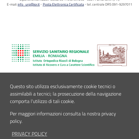
E-mail:
info_urp@ior.it
Posta Elettronica Certificata
tel. centrale DRS 091-9297011
Questo sito utilizza esclusivamente cookie tecnici o
assimilabili a tecnici; la prosecuzione della navigazione
comporta l'utilizzo di tali cookie.
Per maggiori informazioni consulta la nostra privacy
policy.
PRIVACY POLICY