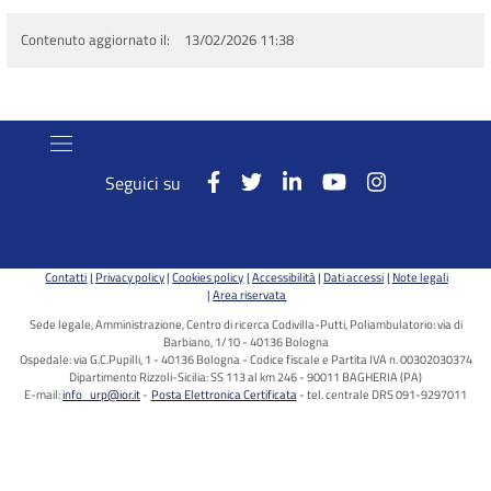
Contenuto aggiornato il
13/02/2026 11:38
Seguici su
Contatti
Privacy policy
Cookies policy
Accessibilità
Dati accessi
Note legali
Area riservata
Sede legale, Amministrazione, Centro di ricerca Codivilla-Putti, Poliambulatorio: via di
Barbiano, 1/10 - 40136 Bologna
Ospedale: via G.C.Pupilli, 1 - 40136 Bologna - Codice fiscale e Partita IVA n. 00302030374
Dipartimento Rizzoli-Sicilia: SS 113 al km 246 - 90011 BAGHERIA (PA)
E-mail:
info_urp@ior.it
Posta Elettronica Certificata
tel. centrale DRS 091-9297011