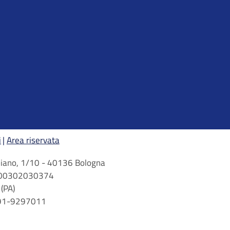
i
Area riservata
arbiano, 1/10 - 40136 Bologna
 n. 00302030374
(PA)
 091-9297011