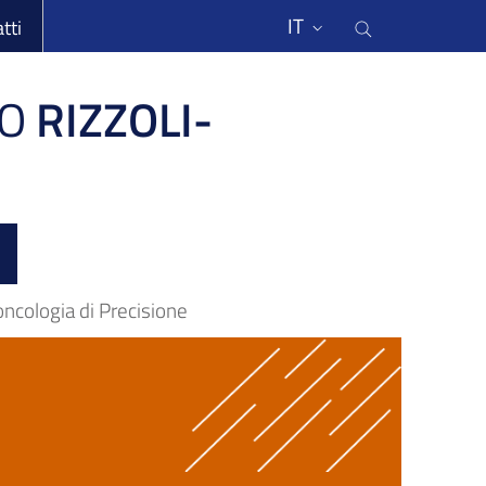
li
Cerca nel s
IT
tti
O
RIZZOLI-
oncologia di Precisione