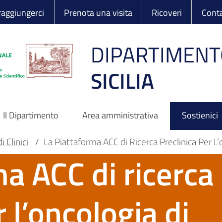
 Ortopedico Rizzo
aggiungerci
Prenota una visita
Ricoveri
Conta
DIPARTIMENT
SICILIA
Il Dipartimento
Area amministrativa
Sostienici
 Clinici
/
La Piattaforma ACC di Ricerca Preclinica Per L’
ma ACC di ricerca
r l’oncologia di