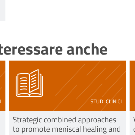
nteressare anche
I
STUDI CLINICI
Strategic combined approaches
to promote meniscal healing and