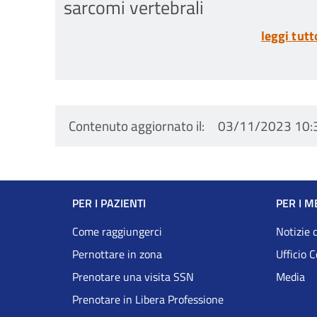
sarcomi vertebrali
leggi tutt
Contenuto aggiornato il
03/11/2023 10:
Navigazione
PER I PAZIENTI
PER I M
Footer
Come raggiungerci
Notizie 
Pernottare in zona
Ufficio 
DRS
Prenotare una visita SSN
Media
Prenotare in Libera Professione