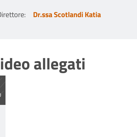
irettore
:
Dr.ssa Scotlandi Katia
ideo allegati
df
O