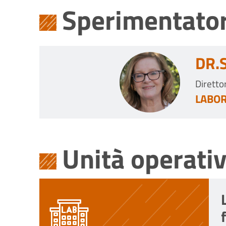
Sperimentator
DR.
Diretto
LABOR
Unità operati