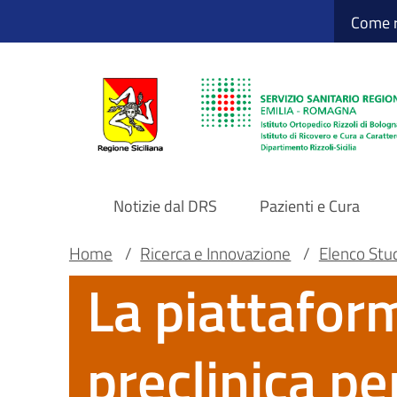
Sito Web Istituto
Salta
Come r
al
contenuto
principale
Notizie dal DRS
Pazienti e Cura
Navigazione
Briciole
Main container
Home
/
Ricerca e Innovazione
/
Elenco Studi
La piattafor
principale
di
DRS
pane
preclinica pe