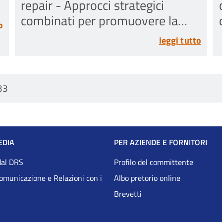
repair - Approcci strategici
combinati per promuovere la
o
guarigione e la riparazione del
leggi tutto
menisco
33
EDIA
PER AZIENDE E FORNITORI
dal DRS
Profilo del committente
Comunicazione e Relazioni con i
Albo pretorio online
Brevetti