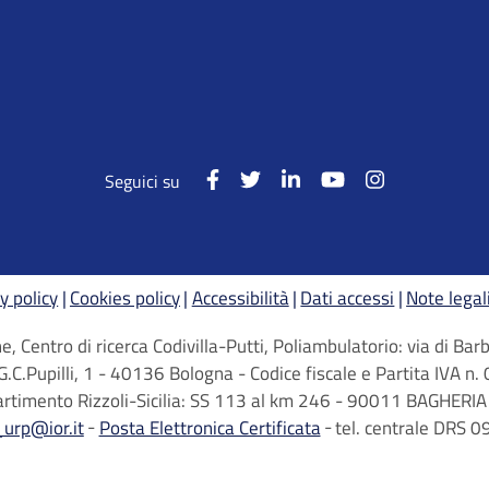
Seguici su
y policy
Cookies policy
Accessibilità
Dati accessi
Note legal
, Centro di ricerca Codivilla-Putti, Poliambulatorio: via di B
G.C.Pupilli, 1 - 40136 Bologna - Codice fiscale e Partita IVA
artimento Rizzoli-Sicilia: SS 113 al km 246 - 90011 BAGHERIA 
_urp@ior.it
Posta Elettronica Certificata
tel. centrale DRS