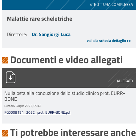
STRUTTURA COMPLESSA
Malattie rare scheletriche
Direttore
:
Dr. Sangiorgi Luca
vai alla scheda dettaglio >>
Documenti e video allegati
PG0009184_2022_prot. EURR-BONE.pdf
ALLEGATO
Nulla osta alla conduzione dello studio clinico prot. EURR-
BONE
Lunedì 6 Giugno 2022, 09:46
PG0009184_2022_prot. EURR-BONE.pdf
Ti potrebbe interessare anche