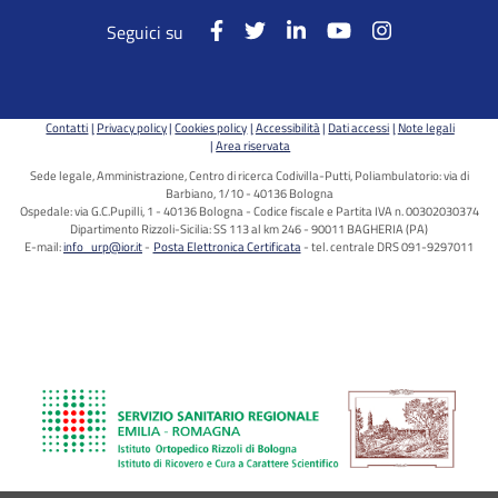
Seguici su
Contatti
Privacy policy
Cookies policy
Accessibilità
Dati accessi
Note legali
Area riservata
Sede legale, Amministrazione, Centro di ricerca Codivilla-Putti, Poliambulatorio: via di
Barbiano, 1/10 - 40136 Bologna
Ospedale: via G.C.Pupilli, 1 - 40136 Bologna - Codice fiscale e Partita IVA n. 00302030374
Dipartimento Rizzoli-Sicilia: SS 113 al km 246 - 90011 BAGHERIA (PA)
E-mail:
info_urp@ior.it
Posta Elettronica Certificata
tel. centrale DRS 091-9297011