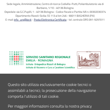
Sede legale, Amministrazione, Centro di ricerca Codivilla-Putti, Poliambulatorio: via di
Barbiano, 1/10 - 40136 Bologna
Ospedale: via G.C.Pupilli, 1 - 40136 Bologna - Codice fiscale e Partita IVA n. 00302030374
Dipartimento Rizzoli-Sicilia: SS 113 al km 246 - 90011 BAGHERIA (PA)
E-mail:
info_urp@ior.it
Posta Elettronica Certificata
tel. centrale DRS 091-9297011
Questo sito utilizza esclusivamente cookie tecnici o
assimilabili a tecnici; la prosecuzione della navigazione
comporta l'utilizzo di tali cookie.
Per maggiori informazioni consulta la nostra privacy