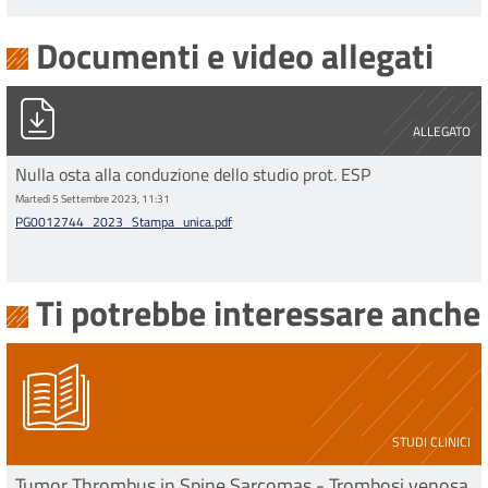
Documenti e video allegati
PG0012744_2023_Stampa_unica.pdf
ALLEGATO
Nulla osta alla conduzione dello studio prot. ESP
Martedì 5 Settembre 2023, 11:31
PG0012744_2023_Stampa_unica.pdf
Ti potrebbe interessare anche
STUDI CLINICI
Tumor Thrombus in Spine Sarcomas - Trombosi venosa