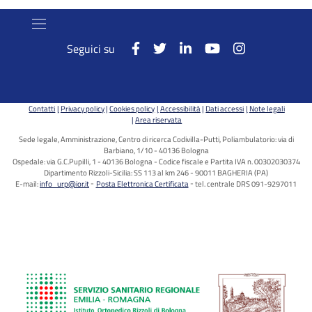
Seguici su
Contatti
Privacy policy
Cookies policy
Accessibilità
Dati accessi
Note legali
Area riservata
Sede legale, Amministrazione, Centro di ricerca Codivilla-Putti, Poliambulatorio: via di
Barbiano, 1/10 - 40136 Bologna
Ospedale: via G.C.Pupilli, 1 - 40136 Bologna - Codice fiscale e Partita IVA n. 00302030374
Dipartimento Rizzoli-Sicilia: SS 113 al km 246 - 90011 BAGHERIA (PA)
E-mail:
info_urp@ior.it
Posta Elettronica Certificata
tel. centrale DRS 091-9297011