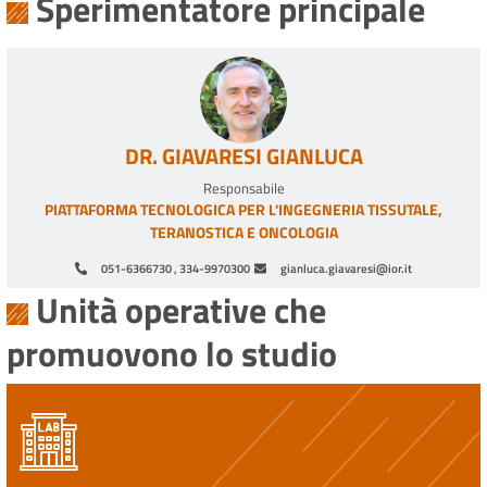
Sperimentatore principale
DR. GIAVARESI GIANLUCA
Responsabile
PIATTAFORMA TECNOLOGICA PER L'INGEGNERIA TISSUTALE,
TERANOSTICA E ONCOLOGIA
051-6366730 , 334-9970300
gianluca.giavaresi@ior.it
Unità operative che
promuovono lo studio