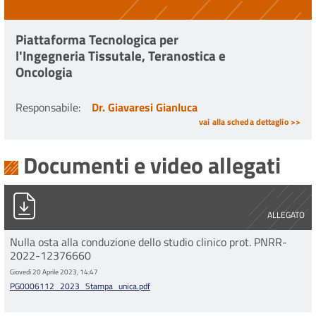
Piattaforma Tecnologica per
l'Ingegneria Tissutale, Teranostica e
Oncologia
Responsabile
:
Dr. Giavaresi Gianluca
vai alla scheda dettaglio >>
Documenti e video allegati
PG0006112_2023_Stampa_unica.pdf
ALLEGATO
Nulla osta alla conduzione dello studio clinico prot. PNRR-
2022-12376660
Giovedì 20 Aprile 2023, 14:47
PG0006112_2023_Stampa_unica.pdf