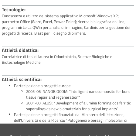
Tecnologie
Conoscenza e utilizzo del sistema applicativo Microsoft Windows XP;
pacchetto Office (Word, Excel, Power Point); ricerca bibliografica on-line;
programmi: Leica QWin per analisi di immagine, Cardinis per la gestione dei
progetti di ricerca, Blast per il disegno di primers.
Attività didattica
Correlatrice di tesi di laurea in Odontoiatria, Scienze Biologiche e
Biotecnologie Mediche.
Attività scientifica
Partecipazione a progetti europei:
2005-06: NANOBIOCOM: "Intelligent nanocomposite for bone
tissue repair and regeneration"
2001-03: ALUSI: "Development of alumina forming ods ferritic
superalloys as new biomaterials for surgical implants"
Partecipazione a progetti finanziati dal Ministero dell'’Istruzione,
dell'Università e della Ricerca: "Patogenesi e bersagli molecolari di
patologie degenerative dell'apparato muscolo-scheletrico"
Partecipazione a progetti finanziati da Fondazioni private: