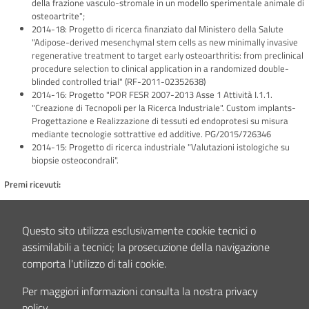
della frazione vasculo-stromale in un modello sperimentale animale di
osteoartrite";
2014-18: Progetto di ricerca finanziato dal Ministero della Salute
"Adipose-derived mesenchymal stem cells as new minimally invasive
regenerative treatment to target early osteoarthritis: from preclinical
procedure selection to clinical application in a randomized double-
blinded controlled trial" (RF-2011-02352638)
2014-16: Progetto "POR FESR 2007-2013 Asse 1 Attività I.1.1.
"Creazione di Tecnopoli per la Ricerca Industriale". Custom implants-
Progettazione e Realizzazione di tessuti ed endoprotesi su misura
mediante tecnologie sottrattive ed additive. PG/2015/726346
2014-15: Progetto di ricerca industriale "Valutazioni istologiche su
biopsie osteocondrali".
Premi ricevuti:
2007: Certificato di merito agli autori per il poster elettronico
pubblicato nel congresso "7th World Congress of the ICRS"; Varsavia,
Questo sito utilizza esclusivamente cookie tecnici o
Polonia
assimilabili a tecnici; la prosecuzione della navigazione
2008: Certificato di merito agli autori per il poster pubblicato nel
National Meeting AICC, Bologna
comporta l'utilizzo di tali cookie.
2012: ADIPOA Symposium award (Borsa di studio) per la
partecipazione al congresso "3rd International Conference Strategies
Per maggiori informazioni consulta la nostra privacy
in Tissue Engineering"; Wurzburg, Germania
policy.