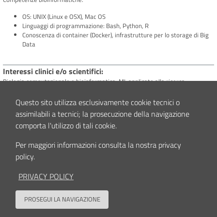
OS: UNIX (Linux e OSX), Mac OS
Linguaggi di programmazione: Bash, Python, R
Conoscenza di container (Docker), infrastrutture per lo storage di Big
Data
Interessi clinici e/o scientifici
Biologia computazionale e bioinformatica, ML applicato alla ricerca
oncologica
Questo sito utilizza esclusivamente cookie tecnici o
assimilabili a tecnici; la prosecuzione della navigazione
Contenuto aggiornato il
09/11/2023 16:05
comporta l'utilizzo di tali cookie.
Per maggiori informazioni consulta la nostra privacy
policy.
PRIVACY POLICY
Seguici su
PROSEGUI LA NAVIGAZIONE
Back to